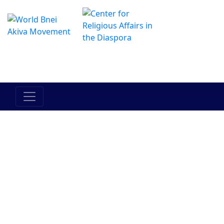
Das Online Hadracha Center
מרכז ההדרכה המקוון
Am Israel
Erez Israel
Tora
Zwischen
Zwischen
Mensch
dem
und seinem
Menschen
N?chsten
und ihm
selbst
Judentum
Bnei Akiva
Pers?
Geschichte
Aktuelles
nlichkeiten