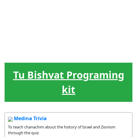
J?dische
Menschenf?
Hebr?isch
Spiele
Werkzeug
Feiertage
hrung
Der
Lieder
Belohnung
Lebenskreis
Tu Bishvat Programing
kit
Medina Trivia
To teach chanachim about the hsitory of Israel and Zionism
through the quiz