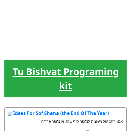
J?dische
Menschenf?
Hebr?isch
Spiele
Werkzeug
Feiertage
hrung
Der
Lieder
Belohnung
Lebenskreis
Tu Bishvat Programing
kit
Ideas For Sof Shana (the End Of The Year)
מגוון רחב של רעיונות לצ'ופר סוף שנה, או צ'ופר פרידה