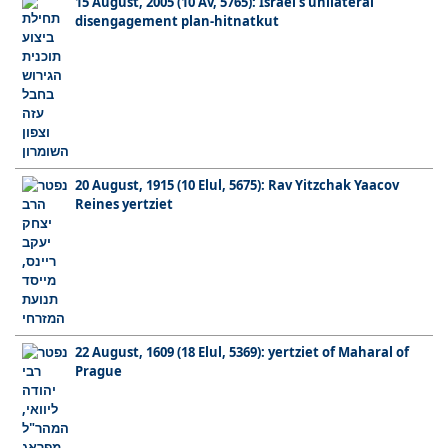
15 August, 2005 (10 Av, 5765): Israel's unilateral
disengagement plan-hitnatkut
20 August, 1915 (10 Elul, 5675): Rav Yitzchak Yaacov
Reines yertziet
22 August, 1609 (18 Elul, 5369): yertziet of Maharal of
Prague