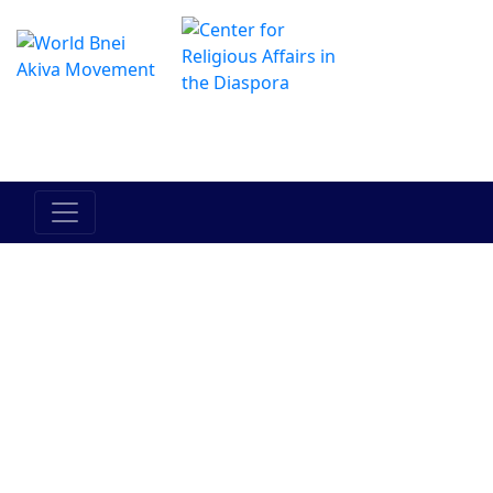
Das Online Hadracha Center
מרכז ההדרכה המקוון
Am Israel
Erez Israel
Tora
Zwischen
Zwischen
Mensch
dem
und seinem
Menschen
N?chsten
und ihm
selbst
Judentum
Bnei Akiva
Pers?
Geschichte
Aktuelles
nlichkeiten