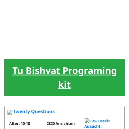
J?dische
Menschenf?
Hebr?isch
Spiele
Werkzeug
Feiertage
hrung
Der
Lieder
Belohnung
Lebenskreis
Tu Bishvat Programing
kit
Twenty Questions
Alter: 10-18
2320 Ansichten
Aussicht