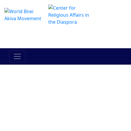
Das Online Hadracha Center
מרכז ההדרכה המקוון
Am Israel
Erez Israel
Tora
Zwischen
Zwischen
Mensch
dem
und seinem
Menschen
N?chsten
und ihm
selbst
Judentum
Bnei Akiva
Pers?
Geschichte
Aktuelles
nlichkeiten