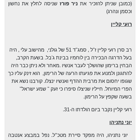
(כמובן שניתן להזכיר את
ניר פורז
שניסה לחלץ את נחשון
וכסמן ונהרג)
רועי קליין
רב סרן רועי קליין ז"ל , סמג"ד 51 של גולני, מהישוב עלי , היה
בעל
הדרגה הבכירה בין לוחמיו בבינת ג'בל. בשעת הקרב,
הבחין ברימון שהושלך לעבר אנשיו
.
מאחר ולא ניתן כבר היה
להתגונן ולמנוע את פגיעתו הרעה של הרימון, הוא זינק עליו כך
שגופו יחסום את מרבית ההדף ואנשיו ינצלו. קורבנו נשא את
הפרי המיוחל. חייליו שניצלו
סיפרו כי זעק " שמע ישראל"
בשעה שקפץ על הרימון.
רועי קליין נקבר ביום הולדתו ה-31.
יוני נתניהו
יוני נתניהו, היה מפקד סיירת מטכ"ל. נפל במבצע אנטבה