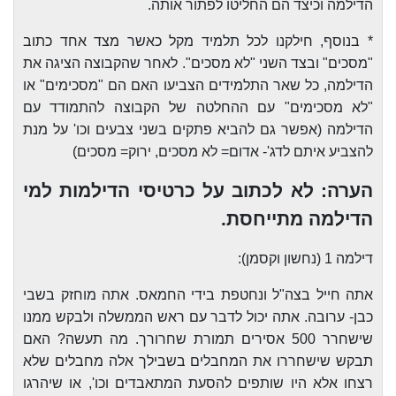
הדילמה וכיצד הם החליטו לפתור אותה.
* בנוסף, חילקנו לכל תלמיד מקל כאשר מצד אחד כתוב
"מסכים" ובצד השני "לא מסכים". לאחר שהקבוצה הציגה את
הדילמה, כל שאר התלמידים הצביעו האם הם "מסכימים" או
"לא מסכימים" עם ההחלטה של הקבוצה להתמודד עם
הדילמה (אפשר גם להביא פתקים בשני צבעים וכו' על מנת
להצביע איתם לדג'- אדום= לא מסכים, ירוק= מסכים)
הערה: לא לכתוב על כרטיסי הדילמות למי
הדילמה מתייחסת.
דילמה 1 (נחשון וקסמן):
אתה חייל בצה"ל ונחטפת בידי החמאס. אתה מוחזק בשבי
כבן- ערובה. אתה יכול לדבר עם ראש הממשלה ולבקש ממנו
שישחרר 500 אסירים תמורת שחרורך. מה תעשה? האם
תבקש שישחררו את המחבלים בשבילך אלה מחבלים שלא
רצחו אלא היו שותפים להסעת המתאבדים וכו', או שיהרגו