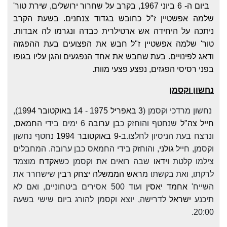
ביום ה- 6 ביוני 1967, בקרב על שחרור ירושלים, שירת טור'
שלמה אפשטיין ז"ל כחובש
בגדוד צנחנים. בשעת הקרב
ניתכה על היחידה אש ארטילרית כבדה ונגרמו לה אבדות.
טור'
שלמה אפשטיין ז"ל חבש את הפצועים בעת ההפגזה
ודאג לפינויים. בעת שחבש את אחד
הנפגעים והגן עליו בגופו
בפני רסיסי הפגזים, נפצע פצעי מוות.
נחשון וקסמן
נחשון מרדכי וקסמן (
3 באפריל
1975
-
14 באוקטובר
1994
),
חייל
צה"ל
שנחטף והוחזק כ
בן ערובה
6 ימים בידי ה
חמאס
,
ונרצח בעת הניסיון לחלצו.ב-
9 באוקטובר
1994
נחטף נחשון
וקסמן, חייל
גולני
, והוחזק בידי החמאס כבן ערובה. המחבלים
צילמו קלטת
וידאו
שבה רואים את וקסמן כש
אקדח
מוצמד
לרקתו, ואת בקשתו מ
ראש הממשלה
יצחק רבין
שישחרר את
השייח'
אחמד יאסין
ועוד 500 אסירים ביטחוניים, ואם לא
תיכנע
ישראל
לדרישה, יוצא וקסמן להורג ביום שישי בשעה
20:00.