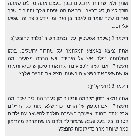
אותך ולא ישחררו מחבלים ובכך בעצם אתה מחליט שאתה
הולך למות, לא תראה יותר את המשפחה שלך, וההורים שלך
ואחים שלך עומדים לאבד בן ואח ומי יודע כיצד זה ישפיע
עליהם...
דילמה 2 (שלמה אפשטיין- עליו נכתב השיר "בלדה לחובש"):
אתה נמצא באמצע המלחמה על שחרור ירושלים. בזמן
המלחמה נפלה אש על היחידה ויש הרבה פצועים. מה
תעשה? האם תעזור לפצועים ותקח את הסיכון שתפגע ותמות
או שתשאיר את הפצועים בשטח ותציל את החיים שלך?
דילמה 3 (
רועי קליין
):
אתה נמצא בזמן מלחמה וזרקו רימון לעבר החיילים שלך. מה
תעשה? האם תקפוץ על הרימון כדי שלא ימותו כל החיילים
אבל אתה תמות ואישתך הצעירה הולכת להישאר עם ילדים
קטנים ובלי בעל ואבא שיעזור לה ולהם או שתתרחק מהרימון
כמה שיותר מהר כדי לנסות להנצל?