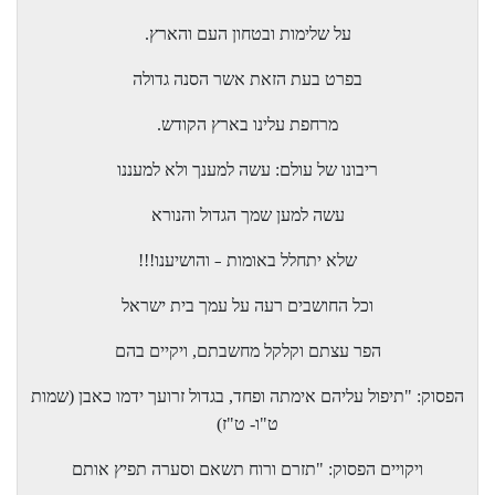
על שלימות ובטחון העם והארץ.
בפרט בעת הזאת אשר הסנה גדולה
מרחפת עלינו בארץ הקודש.
ריבונו של עולם: עשה למענך ולא למעננו
עשה למען שמך הגדול והנורא
והושיענו!!!
–
שלא יתחלל באומות
וכל החושבים רעה על עמך בית ישראל
הפר עצתם וקלקל מחשבתם, ויקיים בהם
הפסוק: "תיפול עליהם אימתה ופחד, בגדול זרועך ידמו כאבן (שמות
ט"ו- ט"ז)
ויקויים הפסוק: "תזרם ורוח תשאם וסערה תפיץ אותם