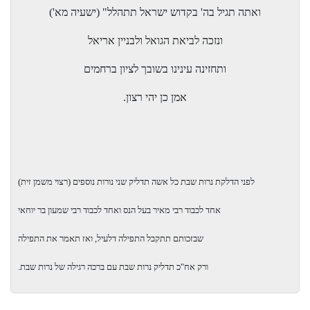
ואתה תגיל בה' בקדוש ישראל תתהלל" (ישעיה מא')
ונזכה לביאת הגואל ולבניין אריאל
ותחזינה עינינו בשובך לציון ברחמים
אמן כן יהי רצון.
לפני הדלקת נרות שבת כל אשה תדליק שני נורות נוספים (רצוי משמן זית)
אחד לכבוד רבי מאיר בעל הנס ואחד לכבוד רבי שמעון בר יוחאי
שבזכותם תתקבל התפילה דלעיל, ואז תאמר את התפילה
ורק אח"כ תדליק נרות שבת עם ברכה רגילה של נרות שבת.