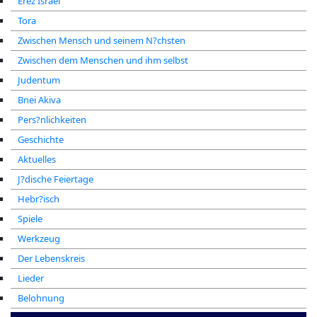
Erez Israel
Tora
Zwischen Mensch und seinem N?chsten
Zwischen dem Menschen und ihm selbst
Judentum
Bnei Akiva
Pers?nlichkeiten
Geschichte
Aktuelles
J?dische Feiertage
Hebr?isch
Spiele
Werkzeug
Der Lebenskreis
Lieder
Belohnung