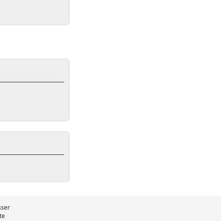
sser
te