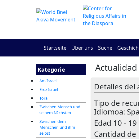
Startseite
Über uns
Suche
Geschich
Actualidad 
Kategorie
Am Israel
Detalles del 
Erez Israel
Tora
Tipo de recu
Zwischen Mensch und
Idiomoa: Sp
seinem N?chsten
Edad
10 - 19
Zwischen dem
Menschen und ihm
Cantidad de 
selbst