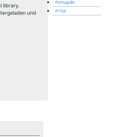
Português
l library
.
עברית
ntergeladen und