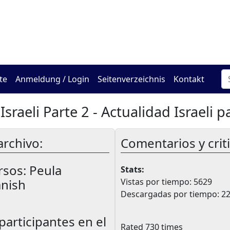
Das Online Hadracha Cen
te
Anmeldung / Login
Seitenverzeichnis
Kontakt
Israeli Parte 2 - Actualidad Israeli p
archivo:
Comentarios y crit
rsos:
Peula
Stats:
anish
Vistas por tiempo: 5629
Descargadas por tiempo: 2
participantes en el
Rated 730 times