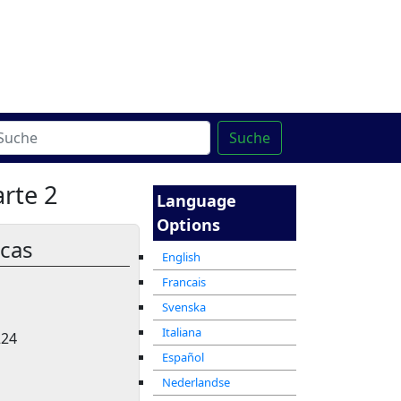
ter
מרכז ההדרכה המקוון
Suche
arte 2
Language
Options
icas
English
Francais
Svenska
Italiana
224
Español
Nederlandse