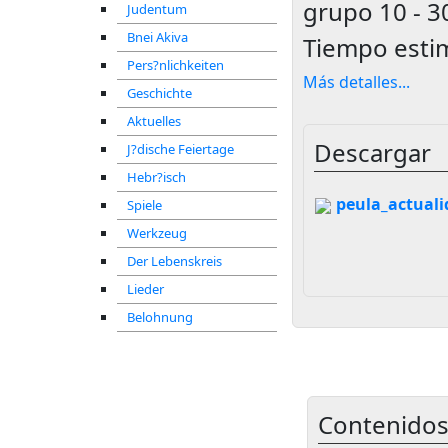
grupo
10 - 3
Judentum
Bnei Akiva
Tiempo esti
Pers?nlichkeiten
Más detalles
...
Geschichte
Aktuelles
Descargar
J?dische Feiertage
Hebr?isch
peula_actuali
Spiele
Werkzeug
Der Lebenskreis
Lieder
Belohnung
Contenidos