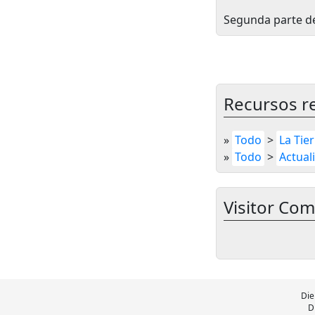
Segunda parte de 
Recursos r
»
Todo
>
La Tier
»
Todo
>
Actual
Visitor Co
Die
D