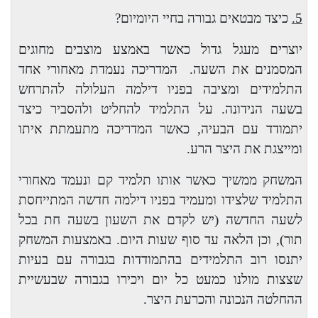
5.
כיצד מבטאים גבורה בחיי היומיום?
יוצרים מעגל גדול כאשר באמצע מוצבים מחוגים
המסמנים את השעה.
המדריכה נעמדת מאחורי אחד
התלמידים ומציבה בפניו דילמה העלולה להתרחש
בשעה הנידונה. על התלמיד להחליט ולהסביר כיצד
יתמודד עם הבעיה, כאשר המדריכה מתעמתת איתו
ומייצגת את היצר הרע.
המשחק ממשיך כאשר אותו תלמיד קם ונעמד מאחורי
התלמיד שלצידו ומעמיד בפניו דילמה חדשה המתייחסת
לשעה החדשה (יש לקדם את השעון בשעה חת בכל
תור), וכן הלאה עד סוף שעות היום. באמצעות המשחק
יתנסו רוב התלמידים בהתמודדות בגבורה עם בעיות
שצצות מולנו כמעט כל יום ויכירו בגבורה שבעשיית
ההחלטה הנכונה והכרעת היצר.