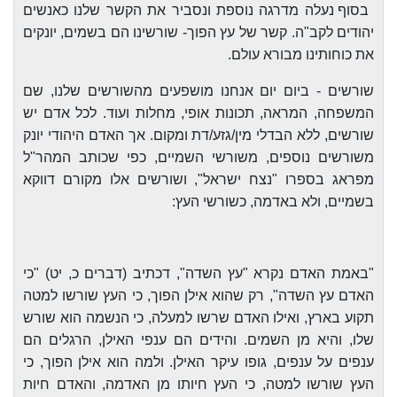
בסוף נעלה מדרגה נוספת ונסביר את הקשר שלנו כאנשים
יהודים לקב"ה. קשר של עץ הפוך- שורשינו הם בשמים, יונקים
את כוחותינו מבורא עולם.
שורשים - ביום יום אנחנו מושפעים מהשורשים שלנו, שם
המשפחה, המראה, תכונות אופי, מחלות ועוד. לכל אדם יש
שורשים, ללא הבדלי מין/גזע/דת ומקום. אך האדם היהודי יונק
משורשים נוספים, משורשי השמיים, כפי שכותב המהר"ל
מפראג בספרו "נצח ישראל", ושורשים אלו מקורם דווקא
בשמיים, ולא באדמה, כשורשי העץ:
"באמת האדם נקרא "עץ השדה", דכתיב (דברים כ, יט) "כי
האדם עץ השדה", רק שהוא אילן הפוך, כי העץ שורשו למטה
תקוע בארץ, ואילו האדם שרשו למעלה, כי הנשמה הוא שורש
שלו, והיא מן השמים. והידים הם ענפי האילן, הרגלים הם
ענפים על ענפים, גופו עיקר האילן. ולמה הוא אילן הפוך, כי
העץ שורשו למטה, כי העץ חיותו מן האדמה, והאדם חיות