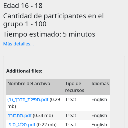
Edad
16 - 18
Cantidad de participantes en el
grupo
1 - 100
Tiempo estimado:
5 minutos
Más detalles
...
Additional files:
Nombre del archivo
Tipo de
Idiomas
recursos
תפילת_הדרך_(1).pdf
(0.29
Treat
English
mb)
תחבורה.pdf
(0.34 mb)
Treat
English
סלנג_סופי.pdf
(0.22 mb)
Treat
English