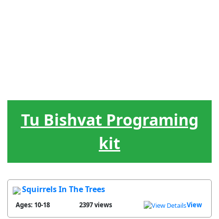
Jewish
Leadership
Hebrew
Games
Tools
Holidays
The Circle
Songs
Treats
of Life
Tu Bishvat Programing
kit
Squirrels In The Trees
Ages: 10-18
2397 views
View