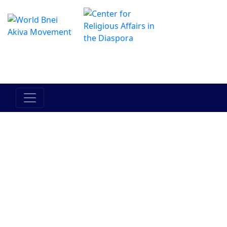
The Online Hadracha Center
מרכז ההדרכה המקוון
Am Yisrael
Eretz
Torah
Bein Adam
Between
Yisrael
l'Chavero
Man and
Himself
Judaism
Bnei Akiva
People
History
Current
Events