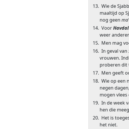
13. Wie de Sjab
maaltijd op S
nog geen
ma’
14. Voor
Havdal
weer anderen
15. Men mag voed
16. In geval va
vrouwen. Indi
proberen dit 
17. Men geeft o
18. Wie op een 
negen dagen,
mogen vlees 
19. In de week 
hen die meeg
20. Het is toege
het niet.