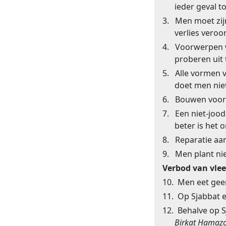
ieder geval to
3. Men moet zijn
verlies veroo
4. Voorwerpen w
proberen uit t
5. Alle vormen
doet men nie
6. Bouwen voo
7. Een niet-joo
beter is het 
8. Reparatie aa
9. Men plant niet
Verbod van vlee
10. Men eet gee
11. Op Sjabbat 
12. Behalve op S
Birkat Hamaz