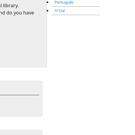
Português
l library
.
עברית
and do you have