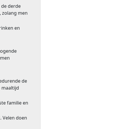
r de derde
n, zolang men
rinken en
 zogende
 men
gedurende de
 maaltijd
te familie en
. Velen doen