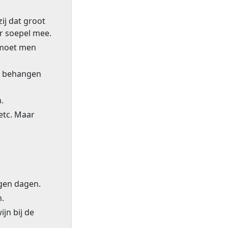
ij dat groot
er soepel mee.
 moet men
n behangen
.
etc. Maar
egen dagen.
n.
jn bij de