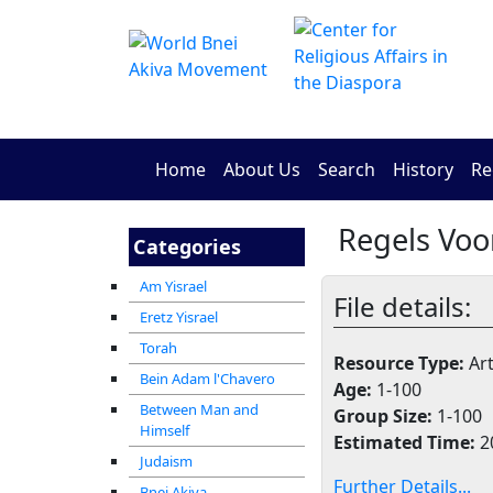
Home
About Us
Search
History
Re
Regels Vo
Categories
Am Yisrael
File details:
Eretz Yisrael
Torah
Resource Type:
Art
Bein Adam l'Chavero
Age:
1-100
Between Man and
Group Size:
1-100
Himself
Estimated Time:
2
Judaism
Further Details...
Bnei Akiva