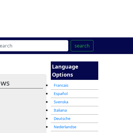
ter
מרכז ההדרכה המקוון
search
Language
Options
ews
Francais
Español
Svenska
Italiana
Deutsche
Nederlandse