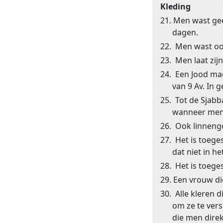
Kleding
21. Men wast ge
dagen.
22. Men wast oo
23. Men laat zi
24. Een Jood mag
van 9 Av. In 
25. Tot de Sjabb
wanneer men 
26. Ook linneng
27. Het is toege
dat niet in h
28. Het is toeg
29. Een vrouw d
30. Alle kleren 
om ze te ver
die men direk