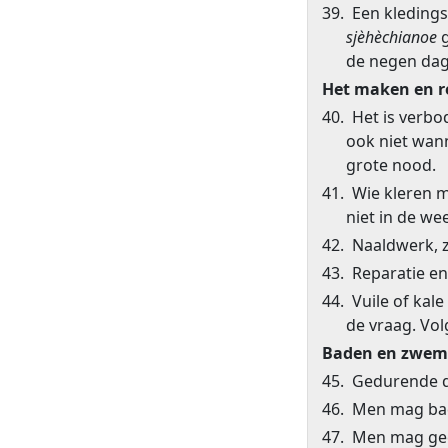
39. Een kleding
sjèhèchianoe
g
de negen dag
Het maken en r
40. Het is verb
ook niet wann
grote nood.
41. Wie kleren 
niet in de we
42. Naaldwerk, z
43. Reparatie en
44. Vuile of ka
de vraag. Vol
Baden en zwe
45. Gedurende d
46. Men mag ba
47. Men mag gee