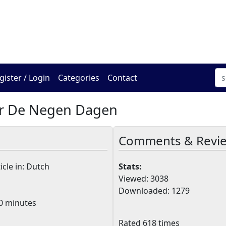
The Online Hadracha Cen
gister / Login
Categories
Contact
or De Negen Dagen
Comments & Revi
icle in: Dutch
Stats:
Viewed: 3038
Downloaded: 1279
0 minutes
Rated 618 times