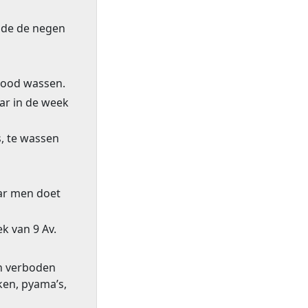
nde de negen
-jood wassen.
ar in de week
s, te wassen
aar men doet
ek van 9 Av.
jn verboden
en, pyama’s,