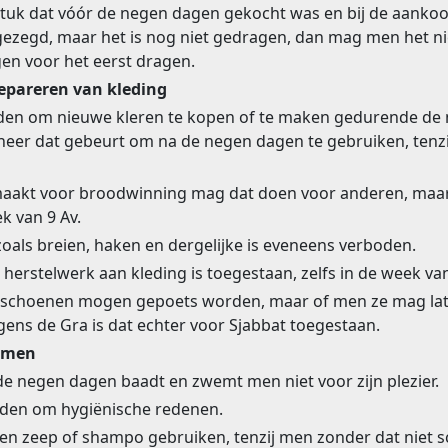
stuk dat vóór de negen dagen gekocht was en bij de aanko
ezegd, maar het is nog niet gedragen, dan mag men het n
en voor het eerst dragen.
epareren van kleding
oden om nieuwe kleren te kopen of te maken gedurende de
eer dat gebeurt om na de negen dagen te gebruiken, tenzij
maakt voor broodwinning mag dat doen voor anderen, maar
ek van 9 Av.
oals breien, haken en dergelijke is eveneens verboden.
 herstelwerk aan kleding is toegestaan, zelfs in de week van
le schoenen mogen gepoets worden, maar of men ze mag la
gens de Gra is dat echter voor Sjabbat toegestaan.
mmen
e negen dagen baadt en zwemt men niet voor zijn plezier.
den om hygiënische redenen.
n zeep of shampo gebruiken, tenzij men zonder dat niet 