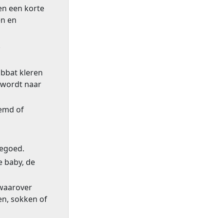
en een korte
en en
.
abbat kleren
d wordt naar
hemd of
degoed.
 baby, de
waarover
n, sokken of