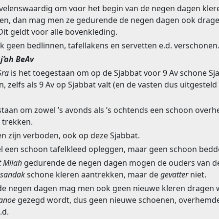
evelenswaardig om voor het begin van de negen dagen kler
ragen, dan mag men ze gedurende de negen dagen ook drag
Dit geldt voor alle bovenkleding.
 geen bedlinnen, tafellakens en servetten e.d. verschonen
sj’ah BeAv
Gra
is het toegestaan om op de Sjabbat voor 9 Av schone Sj
n, zelfs als 9 Av op Sjabbat valt (en de vasten dus uitgestel
estaan om zowel ’s avonds als ’s ochtends een schoon over
 trekken.
n zijn verboden, ook op deze Sjabbat.
 een schoon tafelkleed opleggen, maar geen schoon bed
t
Milah
gedurende de negen dagen mogen de ouders van de
sandak
schone kleren aantrekken, maar de
gevatter
niet.
de negen dagen mag men ook geen nieuwe kleren dragen 
ianoe
gezegd wordt, dus geen nieuwe schoenen, overhemde
.d.