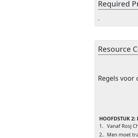
Required P
-
Resource C
Regels voor
HOOFDSTUK 2:
1. Vanaf Rosj C
2.. Men moet tra