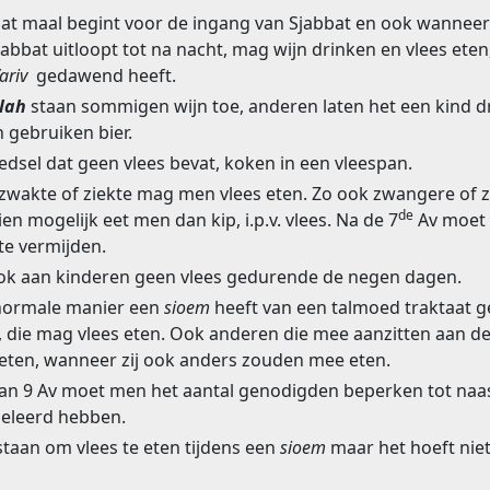
bat maal begint voor de ingang van Sjabbat en ook wannee
jabbat uitloopt tot na nacht, mag wijn drinken en vlees ete
ariv
gedawend heeft.
lah
staan sommigen wijn toe, anderen laten het een kind d
 gebruiken bier.
sel dat geen vlees bevat, koken in een vleespan.
n zwakte of ziekte mag men vlees eten. Zo ook zwangere of
de
en mogelijk eet men dan kip, i.p.v. vlees. Na de 7
Av moet
te vermijden.
ok aan kinderen geen vlees gedurende de negen dagen.
normale manier een
sioem
heeft van een talmoed traktaat 
 die mag vlees eten. Ook anderen die mee aanzitten aan de
eten, wanneer zij ook anders zouden mee eten.
van 9 Av moet men het aantal genodigden beperken tot naas
eleerd hebben.
staan om vlees te eten tijdens een
sioem
maar het hoeft niet