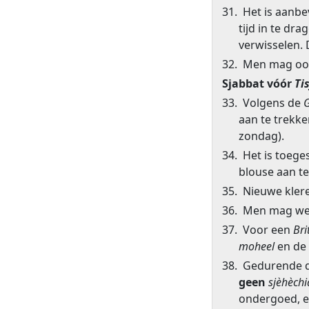
31. Het is aanb
tijd in te d
verwisselen. 
32. Men mag ook
Sjabbat vóór
Ti
33. Volgens de
aan te trekke
zondag).
34. Het is toeg
blouse aan te
35. Nieuwe klere
36. Men mag wel
37. Voor een
Bri
moheel
en de
38. Gedurende 
geen
sjèhèch
ondergoed, e