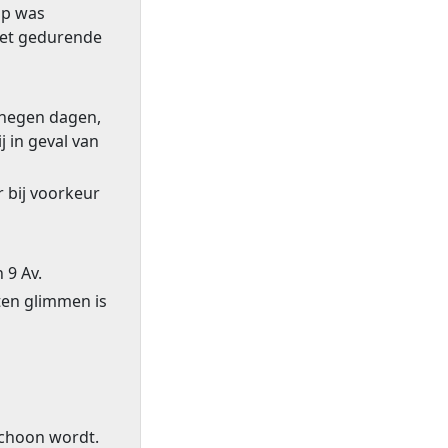
op was
iet gedurende
 negen dagen,
 in geval van
 bij voorkeur
 9 Av.
ten glimmen is
schoon wordt.