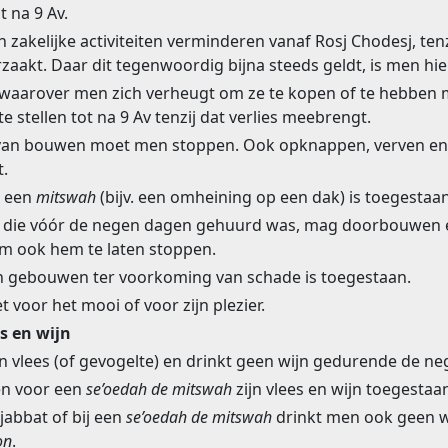
t na 9 Av.
 zakelijke activiteiten verminderen vanaf Rosj Chodesj, tenz
rzaakt. Daar dit tegenwoordig bijna steeds geldt, is men hi
aarover men zich verheugt om ze te kopen of te hebben
e stellen tot na 9 Av tenzij dat verlies meebrengt.
 van bouwen moet men stoppen. Ook opknappen, verven e
t.
r een
mitswah
(bijv. een omheining op een dak) is toegestaan
d die vóór de negen dagen gehuurd was, mag doorbouwen 
om ook hem te laten stoppen.
n gebouwen ter voorkoming van schade is toegestaan.
 voor het mooi of voor zijn plezier.
s en wijn
n vlees (of gevogelte) en drinkt geen wijn gedurende de n
en voor een
se’oedah de mitswah
zijn vlees en wijn toegestaa
jabbat of bij een
se’oedah de mitswah
drinkt men ook geen wi
on
.