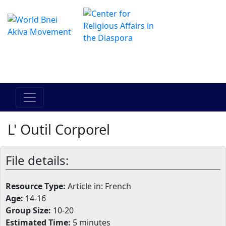
The Online Hadracha Center
מרכז ההדרכה המקוון
L' Outil Corporel
File details:
Resource Type:
Article in: French
Age:
14-16
Group Size:
10-20
Estimated Time:
5 minutes