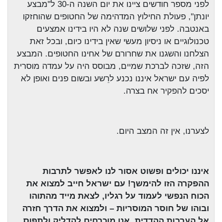
לפני מספר חודשים ציינו את יום השנה ה-30 ל"מבצע
יונתן", פעולת החילוץ המדהימה של החטופים שהוחזקו
באנטבה. לפני שלושים שנה לא היו בידינו אמצעים
טכנולוגיים או ניסיון מעשי שאין בידינו כיום, ובכל זאת
הצלחנו והשגנו את שחרורם של אחינו החטופים. המבצע
הזה, שזכה לברכת שמיים, מבוסס היה על עמדה מוסרית
לפיה עם ישראל איננו נכנע לרֵשע ובשום פנים ואופן לא
יסכים להפקיר אח בצרה.
לצערנו, אין זה המצב היום.
איננו יכולים ופשוט אסור לנו לאפשר לתרבות
ההפקרה הזו להימשך! עם ישראל חייב למצוא את
הכוח הנפשי לעמוד על רגליו, לצאת מייד מהתוהו
ובוהו של חוסר המוסריות – ולמצוא את הדרך חזרה
אל הערבות ההדדית. אנו מוכרחים להדליק ולתפוס