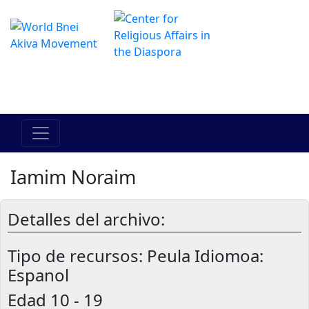
El Centro de Hadracha en linea
מרכז ההדרכה המקוון
Iamim Noraim
Detalles del archivo:
Tipo de recursos:
Peula Idiomoa:
Espanol
Edad
10 - 19