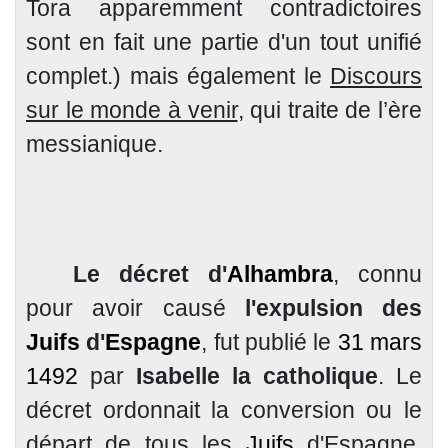
Tora
apparemment contradictoires
sont en fait une partie d'un tout unifié
complet.) mais également le
Discours
sur le monde à venir
, qui traite de l’ère
messianique.
Le décret d'
Alhambra
, connu
pour avoir causé
l'expulsion des
Juifs
d'
Espagne
, fut publié le
31 mars
1492
par
Isabelle la catholique
. Le
décret ordonnait la conversion ou le
départ de tous les
Juifs
d'Espagne,