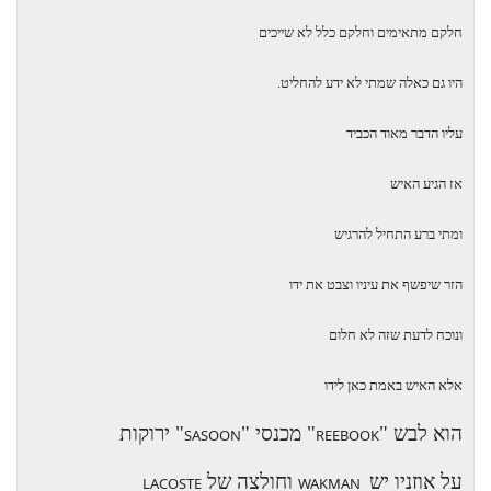
חלקם מתאימים וחלקם כלל לא שייכים
היו גם כאלה שמתי לא ידע להחליט.
עליו הדבר מאוד הכביד
אז הגיע האיש
ומתי ברע התחיל להרגיש
הזר שיפשף את עיניו וצבט את ידו
ונוכח לדעת שזה לא חלום
אלא האיש באמת כאן לידו
הוא לבש "
" מכנסי "
" ירוקות
SASOON
REEBOOK
על אוזניו יש
וחולצה של
LACOSTE
WAKMAN