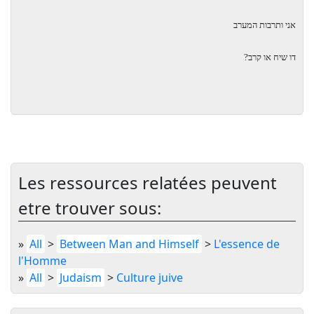
אני ותרבות המערב
דו שיח או קרב?
Les ressources relatées peuvent
etre trouver sous:
»
All
>
Between Man and Himself
>
L'essence de
l'Homme
»
All
>
Judaism
>
Culture juive