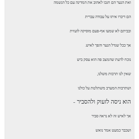
ואת הנער הם חנכו לאהוב את המדינה עם כל הנשמה
הם דיברו איתו על עבודה עברית
ובביתם לא שמעו אף-פעם מוסיקה לועזית
אך ככל שגדל הנער והפך לאיש.
נוכח לדעת שהמצב פה הוא עסק ביש
שאין לנו תרבות משלנו,
ושתרבות המערב משתלטת על כולנו
הוא ניסה לזעוק ולהסביר
–
אך לאיש זה לא נראה סביר
ושכבר כמעט אמר נואש