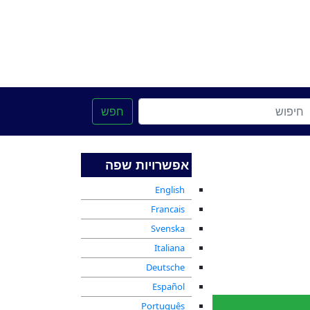
Th
חפש
אפשרויות שפה
English
ץ ישראל
עם ישראל
Francais
Svenska
Italiana
Deutsche
ם ומועדים
אקטואליה
Español
Português