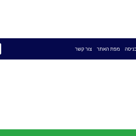
e Online Hadracha Center
מרכז ההדרכה המקוון
ניסה
מפת האתר
צור קשר
בני עקיבא
יהדות
בין אדם
בין אדם
תורה
אר
לעצמו
לחברו
מעגל החיים
כלים
משחקים
עברית
מנהיגות
חגי