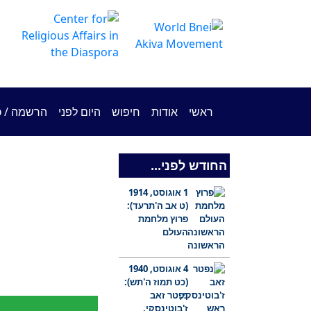
ראשי
אודות
חיפוש
היום לפני
הרשמה / כ
החודש לפני...
1 אוגוסט, 1914
(ט אב ה'תרעד):
היסטוריה
אישים
פרוץ מלחמת
העולם
הראשונה
4 אוגוסט, 1940
צ'ופרים
שירים
(כט תמוז ה'תש):
נפטר זאב
ז'בוטינסקי,