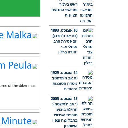
ראש בית"ר
ומראשי התנועה
הציונית
10 אוגוסט, 1893
e Malka
(כח אב ה'תרנג):
יום פטירת הרב
נפתלי צבי
יהודה ברלין
m Peula
14 אוגוסט, 1929
(ח אב ה'תרפט):
נוסדה הסוכנות
some of the dilemmas
היהודית
15 אוגוסט, 2005
(י אב ה'תשסה):
תחילת ביצוע
תוכנית הגירוש
A Minute
בחבל עזה וצפון
השומרון