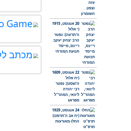
o Game
20 אוגוסט, 1915
(י אלול
ה'תרעה): נפטר
הרב יצחק יעקב
ריינס, מייסד
מכתב לק
תנועת המזרחי
22 אוגוסט, 1609
(יח אלול
ה'שסט): נפטר
רבי יהודה
ליוואי, המהר"ל
מפראג
24 אוגוסט, 1929
(יח אב ה'תרפט):
החלו מאורעות
תרפ"ט