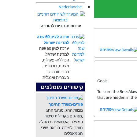
Nederlandse
ערכות חינוכיות להורדה:
ערכה לציון 60 שנה
למדינת ישראל
ערכה לציון 60 שנה
פתיחה
למדינת ישראל.
הכוללת- פעולות,
מצגות, סרטונים,
דברי תורה וכו'
בעברית ואנגלית
Goals:
קישורים מומלצים
To learn the Bnei Ak
that are hidden in t
פורים-משרד החינוך
פתיחה
מצוות החג ,מנהגי החג
,מנהגים בקהילות סיפור
המגילה ,אקטואליה במגילה
חומרי למידה- הוראה ,שירי
חג מאכלים