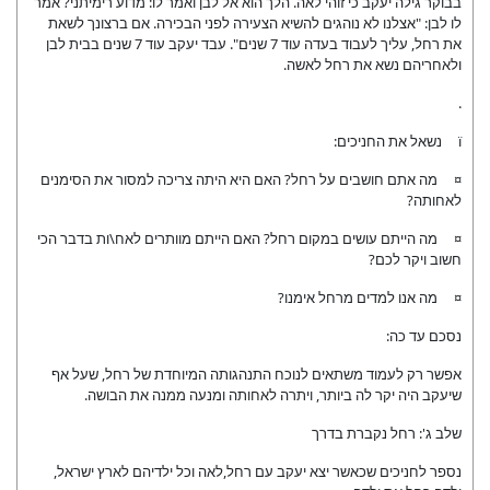
בבוקר גילה יעקב כי זוהי לאה. הלך הוא אל לבן ואמר לו: מדוע רימיתני? אמר
לו לבן: "אצלנו לא נוהגים להשיא הצעירה לפני הבכירה. אם ברצונך לשאת
את רחל, עליך לעבוד בעדה עוד 7 שנים". עבד יעקב עוד 7 שנים בבית לבן
ולאחריהם נשא את רחל לאשה.
.
ï נשאל את החניכים:
¤ מה אתם חושבים על רחל? האם היא היתה צריכה למסור את הסימנים
לאחותה?
¤ מה הייתם עושים במקום רחל? האם הייתם מוותרים לאח\ות בדבר הכי
חשוב ויקר לכם?
¤ מה אנו למדים מרחל אימנו?
נסכם עד כה:
אפשר רק לעמוד משתאים לנוכח התנהגותה המיוחדת של רחל, שעל אף
שיעקב היה יקר לה ביותר, ויתרה לאחותה ומנעה ממנה את הבושה.
שלב ג': רחל נקברת בדרך
נספר לחניכים שכאשר יצא יעקב עם רחל,לאה וכל ילדיהם לארץ ישראל,