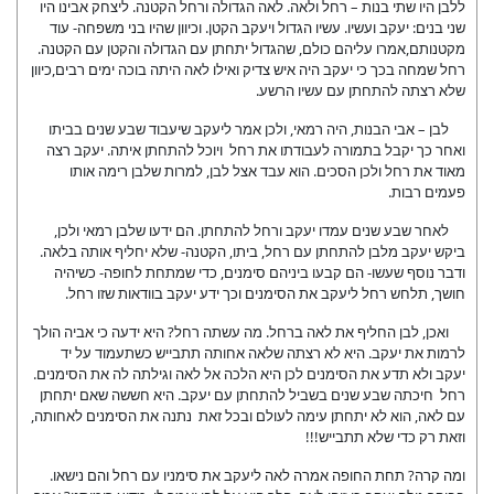
ללבן היו שתי בנות – רחל ולאה. לאה הגדולה ורחל הקטנה. ליצחק אבינו היו
שני בנים: יעקב ועשיו. עשיו הגדול ויעקב הקטן. וכיוון שהיו בני משפחה- עוד
מקטנותם,אמרו עליהם כולם, שהגדול יתחתן עם הגדולה והקטן עם הקטנה.
רחל שמחה בכך כי יעקב היה איש צדיק ואילו לאה היתה בוכה ימים רבים,כיוון
שלא רצתה להתחתן עם עשיו הרשע.
לבן – אבי הבנות, היה רמאי, ולכן אמר ליעקב שיעבוד שבע שנים בביתו
ואחר כך יקבל בתמורה לעבודתו את רחל ויוכל להתחתן איתה. יעקב רצה
מאוד את רחל ולכן הסכים. הוא עבד אצל לבן, למרות שלבן רימה אותו
פעמים רבות.
לאחר שבע שנים עמדו יעקב ורחל להתחתן. הם ידעו שלבן רמאי ולכן,
ביקש יעקב מלבן להתחתן עם רחל, ביתו, הקטנה- שלא יחליף אותה בלאה.
ודבר נוסף שעשו- הם קבעו ביניהם סימנים, כדי שמתחת לחופה- כשיהיה
חושך, תלחש רחל ליעקב את הסימנים וכך ידע יעקב בוודאות שזו רחל.
ואכן, לבן החליף את לאה ברחל. מה עשתה רחל? היא ידעה כי אביה הולך
לרמות את יעקב. היא לא רצתה שלאה אחותה תתבייש כשתעמוד על יד
יעקב ולא תדע את הסימנים לכן היא הלכה אל לאה וגילתה לה את הסימנים.
רחל חיכתה שבע שנים בשביל להתחתן עם יעקב. היא חששה שאם יתחתן
עם לאה, הוא לא יתחתן עימה לעולם ובכל זאת נתנה את הסימנים לאחותה,
וזאת רק כדי שלא תתבייש!!!
ומה קרה? תחת החופה אמרה לאה ליעקב את סימניו עם רחל והם נישאו.