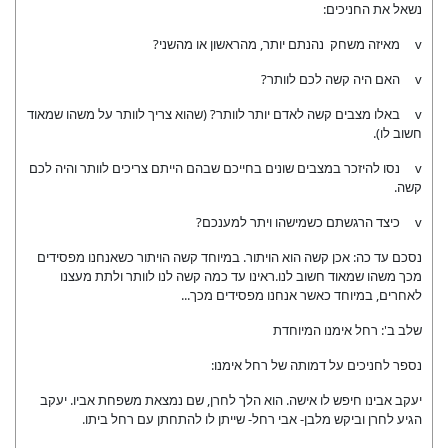
נשאל את החניכים:
v מאיזה משחק נהנתם יותר, מהראשון או מהשני?
v האם היה קשה לכם לוותר?
v באלו מצבים קשה לאדם יותר לוותר? (שהוא צריך לוותר על משהו שמאוד
חשוב לו).
v נסו להיזכר במצבים שונים בחייכם שבהם הייתם צריכים לוותר והיה לכם
קשה.
v כיצד הרגשתם כשמישהו ויתר למענכם?
נסכם עד כה: אכן קשה הוא הויתור. במיוחד קשה הויתור כשאנחנו מפסידים
מכך משהו שמאוד חשוב לנו.ראינו עד כמה קשה לנו לוותר ולתת מעצנו
לאחרים, במיוחד כאשר אנחנו מפסידים מכך...
שלב ב': רחל אימנו המיוחדת
נספר לחניכים על דמותה של רחל אימנו:
יעקב אבינו חיפש לו אישה. הוא הלך לחרן, שם נמצאת משפחת אביו. יעקב
הגיע לחרן וביקש מלבן- אבי רחל- שייתן לו להתחתן עם רחל ביתו.