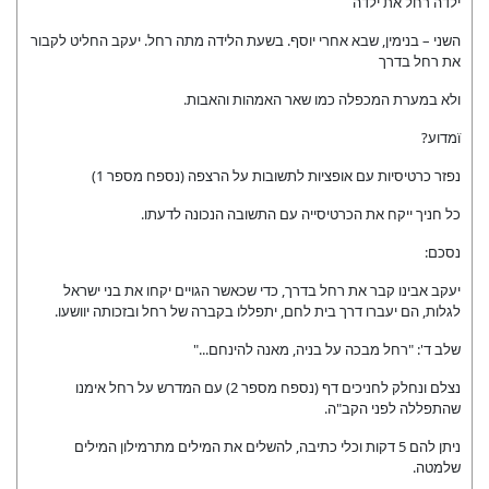
ילדה רחל את ילדה
השני – בנימין, שבא אחרי יוסף. בשעת הלידה מתה רחל. יעקב החליט לקבור
את רחל בדרך
ולא במערת המכפלה כמו שאר האמהות והאבות.
ïמדוע?
נפזר כרטיסיות עם אופציות לתשובות על הרצפה (נספח מספר 1)
כל חניך ייקח את הכרטיסייה עם התשובה הנכונה לדעתו.
נסכם:
יעקב אבינו קבר את רחל בדרך, כדי שכאשר הגויים יקחו את בני ישראל
לגלות, הם יעברו דרך בית לחם, יתפללו בקברה של רחל ובזכותה יוושעו.
שלב ד': "רחל מבכה על בניה, מאנה להינחם..."
נצלם ונחלק לחניכים דף (נספח מספר 2) עם המדרש על רחל אימנו
שהתפללה לפני הקב"ה.
ניתן להם 5 דקות וכלי כתיבה, להשלים את המילים מתרמילון המילים
שלמטה.