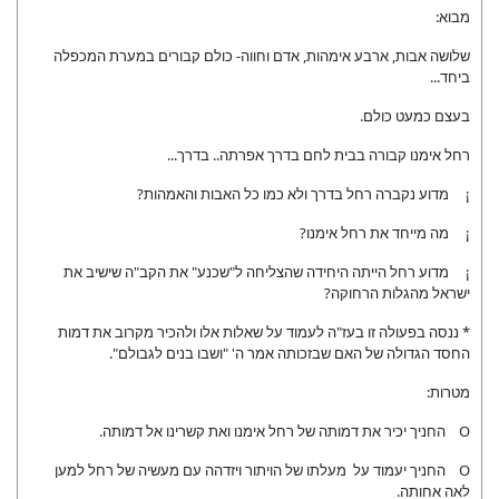
מבוא:
שלושה אבות, ארבע אימהות, אדם וחווה- כולם קבורים במערת המכפלה
ביחד...
בעצם כמעט כולם.
רחל אימנו קבורה בבית לחם בדרך אפרתה.. בדרך...
¡ מדוע נקברה רחל בדרך ולא כמו כל האבות והאמהות?
¡ מה מייחד את רחל אימנו?
¡ מדוע רחל הייתה היחידה שהצליחה ל"שכנע" את הקב"ה שישיב את
ישראל מהגלות הרחוקה?
* ננסה בפעולה זו בעז"ה לעמוד על שאלות אלו ולהכיר מקרוב את דמות
החסד הגדולה של האם שבזכותה אמר ה' "ושבו בנים לגבולם".
מטרות:
O החניך יכיר את דמותה של רחל אימנו ואת קשרינו אל דמותה.
O החניך יעמוד על מעלתו של הויתור ויזדהה עם מעשיה של רחל למען
לאה אחותה.