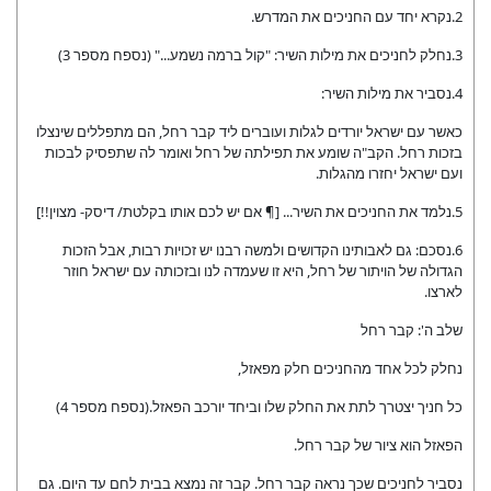
2.נקרא יחד עם החניכים את המדרש.
3.נחלק לחניכים את מילות השיר: "קול ברמה נשמע..." (נספח מספר 3)
4.נסביר את מילות השיר:
כאשר עם ישראל יורדים לגלות ועוברים ליד קבר רחל, הם מתפללים שינצלו
בזכות רחל. הקב"ה שומע את תפילתה של רחל ואומר לה שתפסיק לבכות
ועם ישראל יחזרו מהגלות.
5.נלמד את החניכים את השיר... [¶ אם יש לכם אותו בקלטת/ דיסק- מצוין!!]
6.נסכם: גם לאבותינו הקדושים ולמשה רבנו יש זכויות רבות, אבל הזכות
הגדולה של הויתור של רחל, היא זו שעמדה לנו ובזכותה עם ישראל חוזר
לארצו.
שלב ה': קבר רחל
נחלק לכל אחד מהחניכים חלק מפאזל,
כל חניך יצטרך לתת את החלק שלו וביחד יורכב הפאזל.(נספח מספר 4)
הפאזל הוא ציור של קבר רחל.
נסביר לחניכים שכך נראה קבר רחל. קבר זה נמצא בבית לחם עד היום. גם