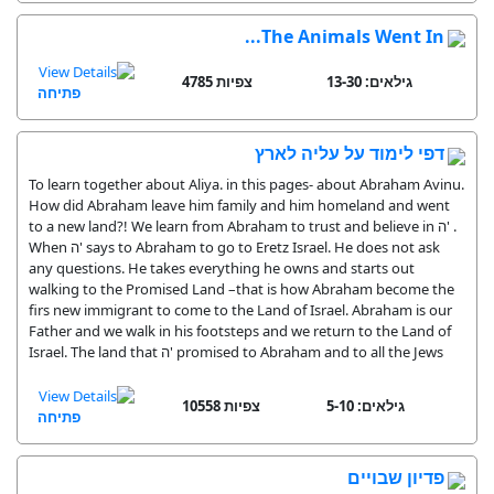
The Animals Went In...
גילאים: 13-30
4785 צפיות
פתיחה
דפי לימוד על עליה לארץ
To learn together about Aliya. in this pages- about Abraham Avinu.
How did Abraham leave him family and him homeland and went
to a new land?! We learn from Abraham to trust and believe in ה' .
When ה' says to Abraham to go to Eretz Israel. He does not ask
any questions. He takes everything he owns and starts out
walking to the Promised Land –that is how Abraham become the
firs new immigrant to come to the Land of Israel. Abraham is our
Father and we walk in his footsteps and we return to the Land of
Israel. The land that ה' promised to Abraham and to all the Jews
גילאים: 5-10
10558 צפיות
פתיחה
פדיון שבויים