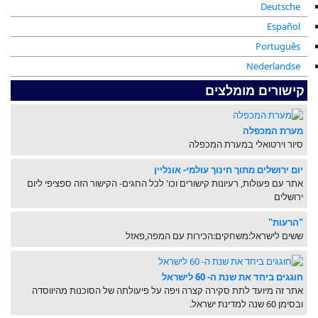
Deutsche
Español
Português
Nederlandse
קישורים מומלצים
מערת המכפלה
סיור וירטואלי במערת המכפלה
יום ירושלים מתוך חינוך עולמי- אונליין
אתר עם פעולות, רעיונות קישורים וכו' לכל החגים- הקישור הזה ספציפי ליום
ירושלים
"הרעות"
ששים לישראל:משחקים:הכירות עם המפה,פאזל
חוגגים ביחד את שנת ה- 60 לישראל
אתר זה מיועד לתת סקירה קצרה ויפה על פיעולתה של הסוכנות מהיווסדה
ובסימן 60 שנה למדינת ישראל.