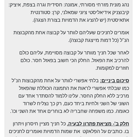
נהג מונית מזרחי מסורתי, אמונה: חסידית וגרה בצפת, איציק:
קיבוצניק אידיאליסטי ציוני שמאלני, קרן: סטודנטית
אתאיסטית (יש להציג את הדמויות בצורת הצגה).
אומרים לחניכים שעליהם לוותר על קבוצה אחת מהקבוצות
הנ"ל (כל דמות מייצגת קבוצה).
לאחר שכל חניך מוותר על קבוצה מסויימת, עליהם כולם
להרכיב את הפאזל. החלק הכי חשוב בפאזל חסר. כולם
חוזרים למקומות.
סיכום ביניים:
בלתי אפשרי לוותר על אחת מהקבוצות הנ"ל
כמו שבלתי אפשרי לראות את התמונה הכוללת שהפאזל
מרכיב ללא החלק החסר. עלינו ללמוד להסתדר אחד עם
השוני של השני ולחיות ביחד כעם, רק כך נצליח לשרוד
כאומה. כמו משפחה שחבריה לא בוחרים אחד את השני וכו'.
חלק ב'- מציאת פתרון לבעיה.
כל חניך מציין חיסרון ויתרון
בו. כותבים על הפלאקט
את שמות הדמויות ואומרים לחניכים