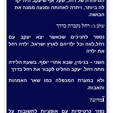
המיוחדת של רחל, שעל אף שיעקב היה יקר
לה ביותר, ויתרה לאחותה ומנעה ממנה את
הבושה.
רחל נקברת בדרך
שלב ג':
נספר לחניכים שכאשר יצא יעקב עם
רחל,לאה וכל ילדיהם לארץ ישראל, ילדה רחל
את ילדה
השני – בנימין, שבא אחרי יוסף. בשעת הלידה
מתה רחל. יעקב החליט לקבור את רחל
בדרך
ולא במערת המכפלה כמו שאר האמהות
.
והאבות
ï
מדוע?
נפזר כרטיסיות עם אופציות לתשובות על