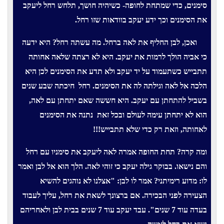
סימנים, כדי שמתחת לחופה- כשיהיה חושך, תלחש רחל ליעקב
את הסימנים וכך ידע יעקב בוודאות שזו רחל.
ואכן, לבן החליף את לאה ברחל. מה עשתה רחל? היא ידעה
כי אביה הולך לרמות את יעקב. היא לא רצתה שלאה אחותה
תתבייש כשתעמוד על יד יעקב ולא תדע את הסימנים לכן היא
הלכה אל לאה וגילתה לה את הסימנים. רחל
חיכתה שבע שנים
בשביל להתחתן עם יעקב. היא חששה שאם יתחתן עם לאה,
הוא לא יתחתן עימה לעולם ובכל זאת
נתנה את הסימנים
לאחותה, וזאת רק כדי שלא תתבייש!!!
ומה קרה? תחת החופה אמרה לאה ליעקב את סימניו עם רחל
והם נישאו. בבוקר גילה יעקב כי זוהי לאה. הלך הוא אל לבן ואמר
לו: מדוע רימיתני? אמר לו לבן: "אצלנו לא נוהגים להשיא
הצעירה לפני הבכירה. אם ברצונך לשאת את רחל, עליך לעבוד
בעדה עוד 7 שנים". עבד יעקב עוד 7 שנים בבית לבן ולאחריהם