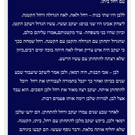
עם רחל ביתו.
ללבן היו שתי בנות – רחל ולאה. לאה הגדולה ורחל הקטנה.
ליצחק אבינו היו שני בנים: יעקב ועשיו. עשיו הגדול ויעקב הקטן.
וכיוון שהיו בני משפחה- עוד מקטנותם,אמרו עליהם כולם,
שהגדול יתחתן עם הגדולה והקטן עם הקטנה. רחל שמחה בכך
כי יעקב היה איש צדיק ואילו לאה היתה בוכה ימים רבים,כיוון
שלא רצתה להתחתן עם עשיו הרשע.
לבן – אבי הבנות, היה רמאי, ולכן אמר ליעקב שיעבוד שבע
שנים בביתו ואחר כך יקבל בתמורה לעבודתו את רחל
ויוכל
להתחתן איתה. יעקב רצה מאוד את רחל ולכן הסכים. הוא עבד
אצל לבן, למרות שלבן רימה אותו פעמים רבות.
לאחר שבע שנים עמדו יעקב ורחל להתחתן. הם ידעו שלבן
רמאי ולכן, ביקש יעקב מלבן להתחתן עם רחל, ביתו, הקטנה-
שלא יחליף אותה בלאה. ודבר נוסף שעשו- הם קבעו ביניהם