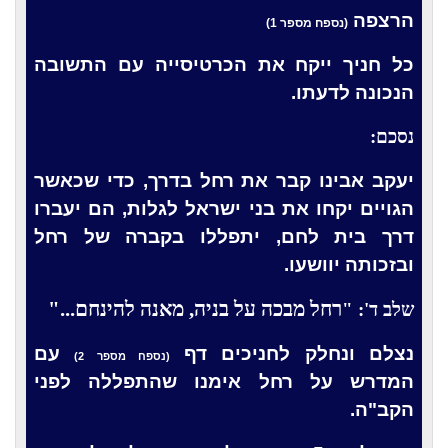
הרצפה
(נספח מספר 1)
כל חניך ייקח את הכרטיסייה עם התשובה
הנכונה לדעתו.
נסכם:
יעקב אבינו קבר את רחל בדרך, כדי שכאשר
הגויים יקחו את בני ישראל לגלות, הם יעברו
דרך בית לחם, יתפללו בקברה של רחל
ובזכותה יוושעו.
רחל מבכה על בניה, מאנה להינחם..."
שלב ד': "
נצלם ונחלק לחניכים דף
עם
(נספח מספר 2)
המדרש על רחל אימנו שהתפללה לפני
הקב"ה.