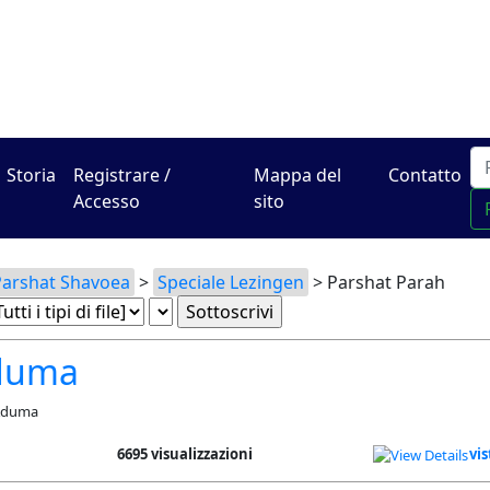
Il centro online di Hadra
Storia
Registrare /
Mappa del
Contatto
Accesso
sito
Parshat Shavoea
>
Speciale Lezingen
> Parshat Parah
duma
 Aduma
6695 visualizzazioni
vis