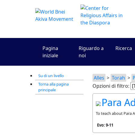
Pagina
Riguardo a
Ricerca
iniziale
noi
Su di un livello
Alles
>
Torah
>
Torna alla pagina
Opzioni di filtro:
principale
Para A
To teach about Para
Evo: 9-11