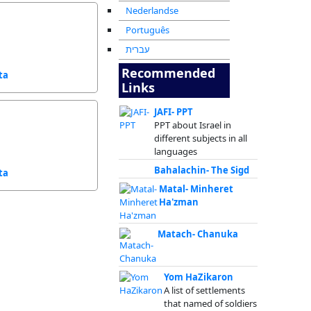
Nederlandse
Português
עברית
Recommended
ta
Links
JAFI- PPT
PPT about Israel in
different subjects in all
languages
Bahalachin- The Sigd
ta
Matal- Minheret
Ha'zman
Matach- Chanuka
Yom HaZikaron
A list of settlements
that named of soldiers