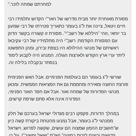
למחרתם שמחה לזכר
".
מסורת מאוחרת יותר מבית מדרשו של האר"י הקדוש
ותלמידו רבי
חיים ויטאל, ציינה את ל"ג בעומר כתאריך פטירתו של
רבי שמעון
בר
יוחאי
,
זוהי "היללוא של רשב"י". מסורת זו קשורה בקשר הדוק
עם המסורת הקודמת: רשב"י היה
מתלמידיו של רבי עקיבא!
ראשיתם של מנהגי ההילולא היו בצפת ובירון, ומהן התפשטו
ליתר
ערי ארץ הקודש ולארצות הגולה. המנהג היה לקבוע לימוד
בנסתר ובקבלה בלילה זה
.
שורשי ל"ג בעומר הם בעולמות הפנימיים. אבל האש הפנימית
פורצת החוצה ומאירה
ומחממת גם את המציאות הממשית. ומכאן
מנהגי המדורות של שמחה ואור. אבל אם חסר האור
הפנימי,
המדורה אינה אלא סתם שרפת קרשים
.
במהלך הדורות, פקפקו רבים מגדולי
ישראל בערכם של חלק
ממנהגי ל"ג בעומר, אבל נמנעו מהטחת ביקורת קשה כיון
ש"חושבים
ההמון שמצוה הם עושים, שקשה לפרוש, וישראל
קדושים ורוצים לזכות במצוה" (שו"ת "שואל
ומשיב"). על כן,