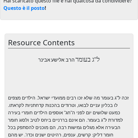
Hai scaricato questo file e hai qualcosa da condividere?
Questo è il posto
!
Resource Contents
ל''ג בעומר
הרב אלישע
אבינר
זכה ל"ג
בעומר מה שלא זכו רבים ממועדי ישראל. הילדים מצפים
לו בכליון עניים לבואו, וטרודים
בהכנות קדחתניות לקראתו.
כמעט שלושים יום לפני ה"חג" אוספים הילדים חומרי בעירה
למדורת ל"ג בעומר. הם אינם בררניים ביחס לטיב ולסוג חומר
הבעירה אלא מגלים גמישות
רבה, הם מוכנים להסתפק בכל
חומר דליק: קרשים, ענפים, רהיטים ישנים וכדו'. יש מהם