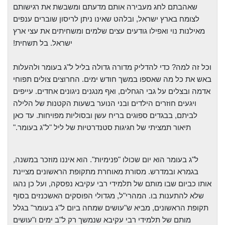
שאהבתם לחג מעבירה אותם מדעתם ומשבשת את רגישותם
לצומח בארץ ישראל, ובלהט שאינו
ניתן לריסון שוברים ענפים
מאילנות נוי ואפילו גודעים עצים שלמים ומשחיתים את עצי
ארץ
ישראל. בל תשחית
!
וכל זה למה? כדי להדליק מדורה גדולה בליל ל"ג בעומר
ולהעלות
באש את כל מה שאספו במשך חודש ימים. החרוצים צולים תפוחי
אדמה ובצלים על
גבי הגחלים, ואף מנגנים ניגונים אחדים. עייפים
ויגעים חוזרים הילדים ו
בני הנוער
בשעות הקטנות של הלילה
לביתם, בבגדים ספוגים בריח עשן ובסוליות מפויחות. עד כאן
תיאור תמציתי של חגיגות סטנדרטיות של ליל "ל"ג בעומר
".
ל"ג בעומר
הוא יום שכולו "פנימיות". הוא איננו מוזכר במשנה,
בגמרא ובמדרש. מסורת מאוחרת
מתקופת הראשונים מציינת
אותו כביום שבו מותם של תלמידי רבי עקיבא נפסקה, ועל כן
נהגו
שלא להתענות בו. המהרי"ל, מגדולי הפוסקים האשכנזים בסוף
תקופת הראשונים, מביא
ש"עושים שמחה ביום ל"ג בעומר" בגלל
מותם של תלמידי רבי עקיבא שנמשך רק ל"ב ימים
ו"עושים