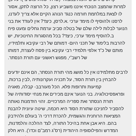
למרות שהמצב הנוכחי איננו משביע רצון, כל הרוצה לתקן, אסור
לו לצאת
במלחמת חורמה כנגד הנוהג הקיים אלא צריך לעדנו,
לרסנו ולהוסיף לו מימד ערכי
.
א.לרסן, כיצד? אין לעודד את
בני
הנוער
לבלות לילה שלם של בטלה סביב ערמת גחלים ומעט
פיח
ב.להוסיף מימד ערכי, כיצד? בכל מהסגרות החינוכיות, יש
להרבות בלימוד של תכני
היום- דמותם של רבי עקיבא ותלמידיו,
מותם של כ"ד אלפי תלמידי רבי עקיבא בין פסח
לעצרת, דמותו
של רשב"י, מפגש ראשוני עם תורת הנסתר
.
לרבים מתלמידנו אין כל
מושג מהי תורת הנסתר, הם אינם יודעים
להבחין בין תורת הסוד, על תכניה ועקרונותיה
,
לבין ברכות,
קמיעות ותרופות פלא. הכל מעורבב- קבלה, מאגיה
ופראפסיכולוגיה.
בני
הנוער
אינם מכירים את מנחי יסודותיה של
תורת הנסתר ואת ספריה המרכזיים. זהוי
הזדמנות נאותה
להסביר לחניכנו שתורת הסוד היא חכמה, שיטה עיונית להבנת
המציאות
הרוחנית והגשמית, להכרת דרכי ה' בעולם ולהידבק
בהם. היא אבן אחת בהיכל התורה, לצד
ההלכה והלמדנות,
המדרש והפילוסופיה היהודית (רס"ג רמב"ם וכדו'). היא חלק