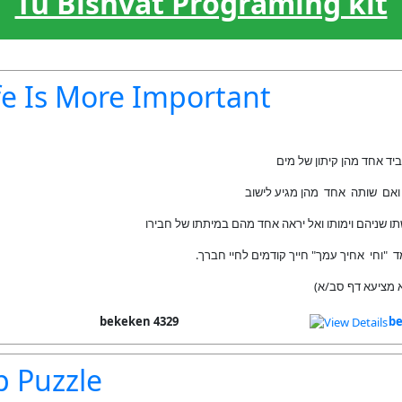
Tu Bishvat Programing kit
fe Is More Important
ביד אחד מהן קיתון של מים
אם שותה אחד מהן מגיע לישוב
ו שניהם וימותו ואל יראה אחד מהם במיתתו של חבירו
ד "וחי אחיך עמך" חייך קודמים לחיי חברך
( מציעא דף סב/א
4329 bekeken
be
p Puzzle