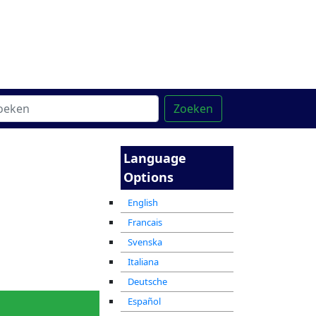
ntrum
מרכז ההדרכה המקוון
Zoeken
Language
Options
ensen in
Geschiedenis
English
ne Akiva
Francais
Svenska
Italiana
Liedjes
Treats
Deutsche
Español