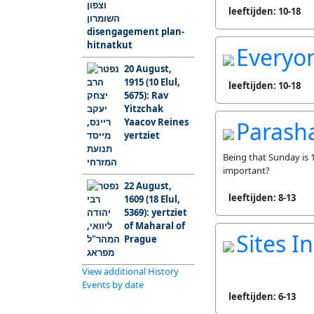
leeftijden: 10-18
disengagement plan-
hitnatkut
Everyo
20 August,
1915 (10 Elul,
leeftijden: 10-18
5675): Rav
Yitzchak
Yaacov Reines
Parash
yertziet
Being that Sunday is 
important?
22 August,
leeftijden: 8-13
1609 (18 Elul,
5369): yertziet
of Maharal of
Sites I
Prague
View additional History
Events by date
leeftijden: 6-13