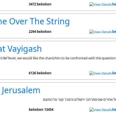
3472 bekeken
be
ne Over The String
2294 bekeken
be
at Vayigash
10 Be’Tevet, we would like the chanichim to be confronted with the questio
6126 bekeken
be
n Jerusalem
13454 bekeken
be