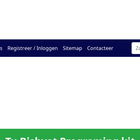
Het online Hadracha-ce
s
Registreer / Inloggen
Sitemap
Contacteer
Torah
Bein Adam
Tussen man
Jodendom
Bnei Akiva
M
l'Chavero
en zichzelf
b
se
Leiderschap
Ivriet
Spelletjes
Handigheden
Levenscirkel
r