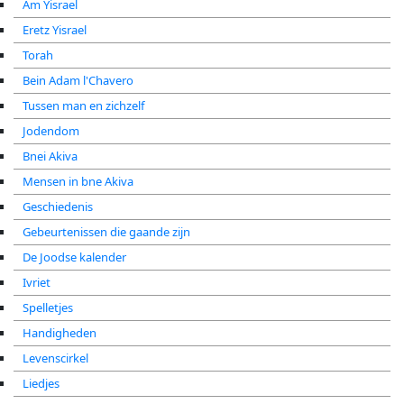
Am Yisrael
Eretz Yisrael
Torah
Bein Adam l'Chavero
Tussen man en zichzelf
Jodendom
Bnei Akiva
Mensen in bne Akiva
Geschiedenis
Gebeurtenissen die gaande zijn
De Joodse kalender
Ivriet
Spelletjes
Handigheden
Levenscirkel
Liedjes