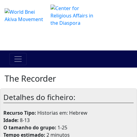
O Centro de Hadracha Online
מרכז ההדרכה המקוון
The Recorder
Detalhes do ficheiro:
Recurso Tipo:
Historias em: Hebrew
Idade:
8-13
O tamanho do grupo:
1-25
Tempo estimado:
2 minutos