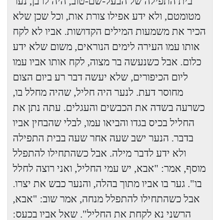
בית התפילה של הבעל-שם-טוב, היה לו בן, נער
מטומטם, ולא ידע אפילו צורת אות, וכל שכן שלא
הכיר את משמעות המילים הקדושות. אביו לא לקח
אותו עמו העירה לימים הנוראים, משום שלא ידע
כלום. אבל כשנעשה בר מצוה, לקח אותו אביו עמו
ליום הכיפורים, שלא יעשה דבר רע ביום הצום
מחוסר דעת. לנער היה חליל, שהיה מחלל בו,
כשרעה בשדה את הכבשים והעגלים. עתה נתן את
החליל בכיס בגדו והביאו עמו, לבלי שהבחין אביו
בדבר. הנער ישב שעה אחר שעה בבית התפילה
ולא ידע לדבר מילה. אבל כשהתחילו להתפלל
מוסף, אמר: "אבא, יש עמי החליל, ואני רוצה לחלל
בו". גער בו אביו מתוך בהלה, והנער כבש את יצרו.
אבל כשהתחילו להתפלל מנחה, אמר שוב: "אבא,
הרשני נא לקחת את החליל". שאל אביו בכעס: