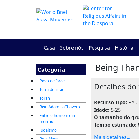
Casa
Sobre nós
Pesquisa
História
Being Tha
Categoria
Povo de Israel
Detalhes do 
Terra de Israel
Torah
Recurso Tipo:
Peul
Bein Adam LaChavero
Idade:
5-25
Entre o homem e si
O tamanho do gr
mesmo
Tempo estimado:
Judaismo
Mais detalhes...
Bnei Akiva