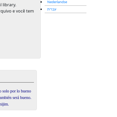
Nederlandse
l library
.
עברית
rquivo e você tem
no solo por lo bueno
también será bueno.
nijim.