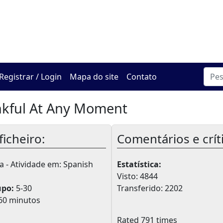
O Centro de Hadracha On
Registrar / Login
Mapa do site
Contato
nkful At Any Moment
ficheiro:
Comentários e crít
a - Atividade em: Spanish
Estatística:
Visto: 4844
upo:
5-30
Transferido: 2202
60 minutos
Rated 791 times