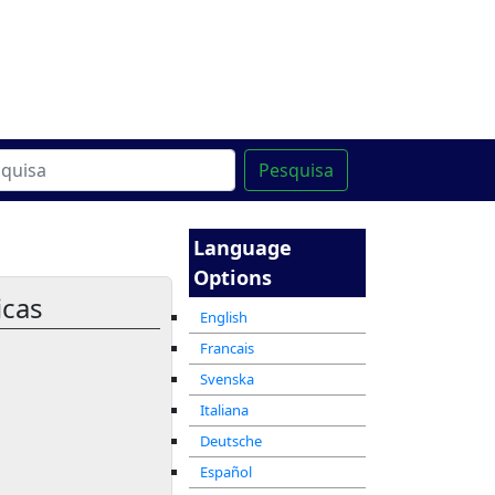
line
מרכז ההדרכה המקוון
Pesquisa
Language
Options
icas
English
Francais
Svenska
Italiana
Deutsche
Español