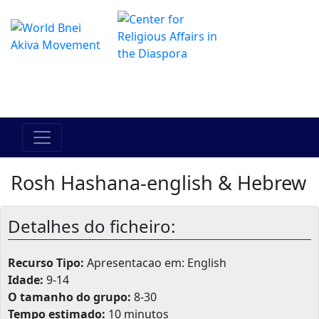
O Centro de Hadracha Online
מרכז ההדרכה המקוון
Rosh Hashana-english & Hebrew
Detalhes do ficheiro:
Recurso Tipo:
Apresentacao em: English
Idade:
9-14
O tamanho do grupo:
8-30
Tempo estimado:
10 minutos