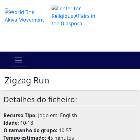
O Centro de Hadracha Online
מרכז ההדרכה המקוון
Zigzag Run
Detalhes do ficheiro:
Recurso Tipo:
Jogo em: English
Idade:
10-18
O tamanho do grupo:
10-57
Tempo estimado:
45 minutos