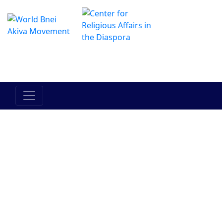
The Online Hadracha Center
מרכז ההדרכה המקוון
Israels folk
Landet
Torah
Mellan
Mellan
Israel
människan
människan
och hans
och han
medmänniska
själv
Judendom
Bnei Akiva
Människor i
Historia
Aktuella
Bnei Akiva
händelser