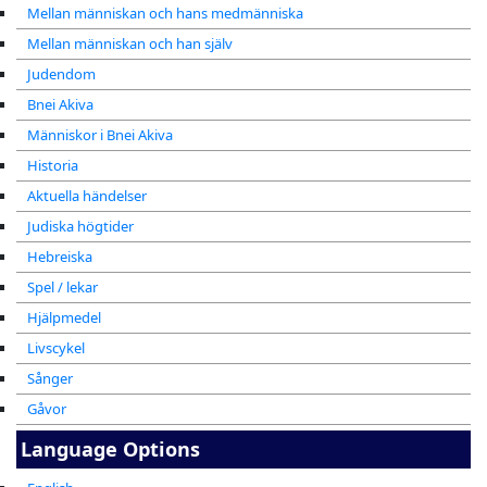
Mellan människan och hans medmänniska
Mellan människan och han själv
Judendom
Bnei Akiva
Människor i Bnei Akiva
Historia
Aktuella händelser
Judiska högtider
Hebreiska
Spel / lekar
Hjälpmedel
Livscykel
Sånger
Gåvor
Language Options