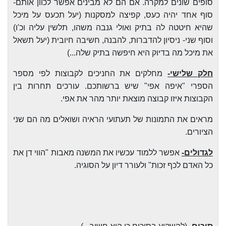
סופים שונים למקרה. אם הם לא מבינים אפשר לכוון אותם-
סוף אחד יהיה כעס, קפיצה למסקנות (יעל תכעס על מיכל
שהיא חיטטה לה בתיק ואולי גנבה משהו, תלשין עליה וכ'ו)
וסוף שני- ניסיון להדברות, להבנה, חשיבה חיובית (יעל תשאל
את מיכל מה בדיוק היא חיפשה בתיק שלה...)
חלק שלישי-
מחלקים את החניכים לקבוצות לפי מספר
הספרי "איפה אפי" שיש ברשותכם. עורכים תחרות בין
הקבוצות איזו קבוצה מוצאת יותר מהר את אפי.
מראים את התמונות של תעתועי הראיה ושואלים מה הם שני
הציורים.
לגדולים-
אפשר ללמוד עכשיו את המשנה מאבות "הווי דן את
כל האדם לכף זכות" ולעורר דיון על הסוגיה.