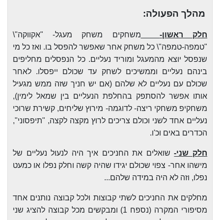
מהלך הפעולה:
חלק ראשון-
משחקים משחק מעגל- "אקווקה"\
"טמפה-טמפה"\ כל משחק אחר שאפשר להפסל בו. ואז כל מי
שנפסל יוצא מהמעגל ומוריד נעליים. כל הנפסלים מחליפים
בינהם נעליים וממשיכים לשחק עד שכולם ייפסלו. לאחר
שכולם עם נעליים לא שלהם (אם יש חניך שזה ממש מגעיל
אותו אפשר להסתפק בהחלפת הנעליים בין שמאל לימין),
משחקיפ משחקי ריצה- לדוגמה- מירוץ שליחים, קשירת שרוכי
נעליים אחד לשני וכולם צריכים לרוץ מקצה לקצה, "תיפסוני",
הכדרים באים וכ'ו.
חלק שני-
שואלים את החניכים איך היה לנעול נעליים של
מישהו אחר- צפוי שכולם יגידו שהיה קשה וחלק נפלו או כמעט
נפלו, וזה לא היה במידה שלהם...
מחלקים את החניכים לשתי קבוצות ולכל קבוצה נותנים אחד
מסיפורי המקרה (נספח 1) ומבקשים מכל קבוצה להציג שני