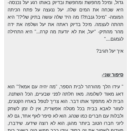
גדול, ומיכל מחפשת ומחפשת ובדיוק באותו רגע יעל נכנסה-
היא שכחה את המים שלה. יעל ננעצה על פתח הכיתה
המומה- "מיכל גנבת?! מה היד שלה עושה בתיק שלי?!" היא
תהתה לעצמה. מיכל בדיוק ראתה את יעל ושלפה את ידה
מהר מהתיק- "יעל, את לא יודעת מה קרה..." היא התחילה
לגמגם...."
איך יעל תגיב?
סיפור שני-
" עידו הלך מהורהר לבית הספר, "מה יהיה עם אמא?" הוא
דאג מאוד לשלומה. מאז חלתה לפני שבעיים, הכל השתנה.
הבית לא מתפקד אותו דבר. הוא צריך לטפל באחיו הקטנים,
לעזור לאבא בבית בכל מטלה אפשרית, אין לו זמן לשחק
ולבלות עם חברים כמו שנהג. הוא לא סיפר לאף אחד, גם לא
ליוני חברו הטוב ביותר מהגן. הוא לא רוצה שידעו. שידברו,
מעדיף לשמור את זה בסוד. עידו כבר ממש היה בשער בית