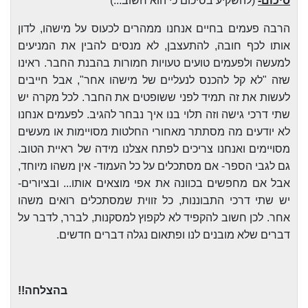
סיכום-
(להשקיע בסיכום כי הוא חשוב...)
הרבה פעמים בחיים אנחנו ממהרים לכעוס על מישהו, לדון
אותו לכף חובה, להתעצבן, לא מנסים להבין את המניעים
למעשה ולפעמים טועים טעויות חמורות בהבנת החבר. ראינו
שזה "לא קל להכנס לנעליים של מישהו אחר", אבל חייבים
לעשות את זה תמיד לפני ששופטים את החבר. לכל מקרה יש
שתי דרכי גישה וזה תלוי בנו איך נבחר להגיב. לפעמים אנחנו
לא יודעים מה מסתתר מאחורי החלטות מסויימות או מעשים
מסויימים ואנחנו צריכים לפתח אצלנו מידה של ראיית הטוב.
גם לגבי הספר- אם מסתכלים על כל העמוד- אין משהו מיוחד,
אבל אם מחפשים בכוונה את אפי מוצאים אותו... ובציורים-
יש שתי דרכי התבוננות, כל זווית שמסתכלים רואים משהו
אחר. לכן חשוב להקפיד לא לקפוץ למסקנות, לברר, לדבר על
דברים שלא מובנים לנו ופתאום נגלה דברים חדשים.
בהצלחה!!