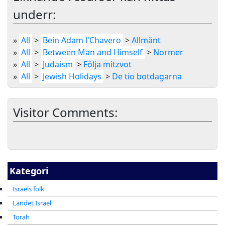
underr:
»
All
>
Bein Adam l'Chavero
>
Allmänt
»
All
>
Between Man and Himself
>
Normer
»
All
>
Judaism
>
Följa mitzvot
»
All
>
Jewish Holidays
>
De tio botdagarna
Visitor Comments:
Kategori
Israels folk
Landet Israel
Torah