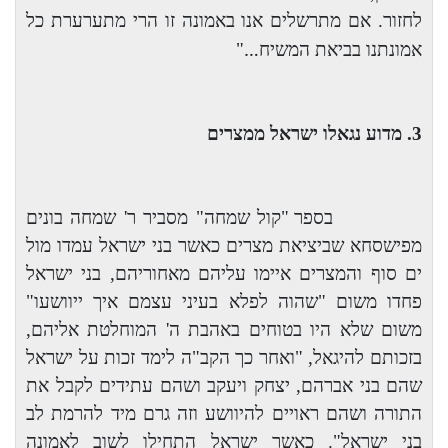
לחזור. אם מתרשלים אנו באמונה זו הרי מתערערת כל
…
אמונתנו בביאת המשיח
"
3. מדוע נגאלו ישראל ממצרים
בספר "קול שמחה" מסביר ר' שמחה בונים
מפישסחא שביציאת מצרים כאשר בני ישראל עמדו מול
ים סוף והמצרים איימו עליהם מאחוריהם, בני ישראל
פחדו משום "שהוה לפלא בעיני עצמם איך ייוושעו"
משום שלא היו בטוחים באהבת ה' המוחלטת אליהם,
בזכותם להיגאל, "ואחר כך הקב"ה לימד זכות על ישראל
שהם בני אברהם, יצחק ויעקב ושהם עתידים לקבל את
התורה ושהם ראויים להיוושע וזה גרם מיד להרמת לב
בני ישראל". כאשר ישראל התחילו לשוב לאמונה