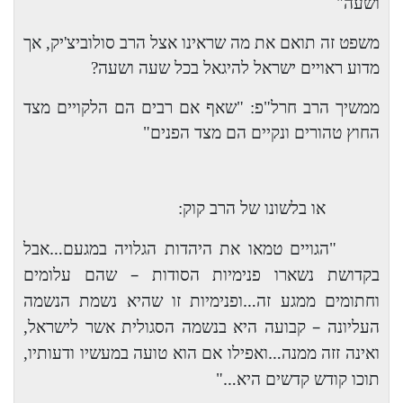
ושעה"
משפט זה תואם את מה שראינו אצל הרב סולוביצ'יק, אך
מדוע ראויים ישראל להיגאל בכל שעה ושעה?
ממשיך הרב חרל"פ: "שאף אם רבים הם הלקויים מצד
החוץ טהורים ונקיים הם מצד הפנים"
או בלשונו של הרב קוק:
…
"הגויים טמאו את היהדות הגלויה במגעם
אבל
–
בקדושת נשארו פנימיות הסודות
שהם עלומים
…
וחתומים ממגע זה
ופנימיות זו שהיא נשמת הנשמה
–
העליונה
קבועה היא בנשמה הסגולית אשר לישראל,
…
ואינה זזה ממנה
ואפילו אם הוא טועה במעשיו ודעותיו,
…
תוכו קודש קדשים היא
"