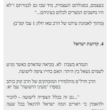
בעצמם, בסגולתם העצמית, מיד שבו גם לגבורתם ו"לא
…
היו נחשבים המצרים לכלום בעיניהם
"
(מתוך לאמונת עיתנו של הרב טאו חלק 1 עמ' קפ"ב)
4. קדושת ישראל
הגמרא בשבת
לא. מביאה שהאדם כאשר מגיע
לשמים נשאל בין היתר: האם בחייו ציפה לישועה.
הרב חרל"פ מתלמידיו המובהקים של הרב קוק כותב
בספרו "מעיני הישועה" עמ' יא:
–
…
"
גם זה בכלל הצפייה לישועה
להכיר
ולהאמין כי ראויים המה ישראל להיגאל בכל שעה