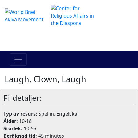
The Online Hadracha Center
מרכז ההדרכה המקוון
Laugh, Clown, Laugh
Fil detaljer:
Typ av resurs:
Spel in: Engelska
Ålder:
10-18
Storlek:
10-55
Beräknad tid:
45 minutes