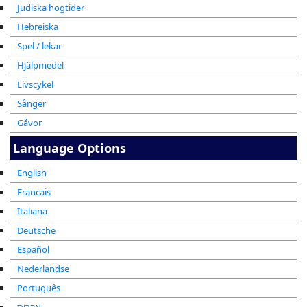
Judiska högtider
Hebreiska
Spel / lekar
Hjälpmedel
Livscykel
Sånger
Gåvor
Language Options
English
Francais
Italiana
Deutsche
Español
Nederlandse
Português