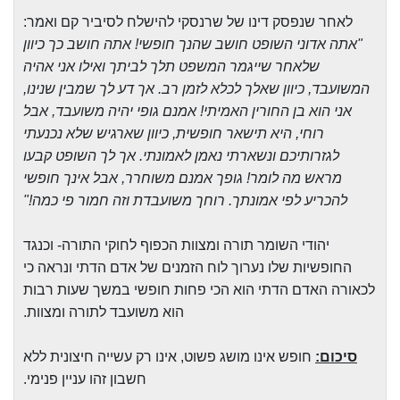
לאחר שנפסק דינו של שרנסקי להישלח לסיביר קם ואמר:
"אתה אדוני השופט חושב שהנך חופשי! אתה חושב כך כיוון
שלאחר שייגמר המשפט תלך לביתך ואילו אני אהיה
המשועבד, כיוון שאלך לכלא לזמן רב. אך דע לך שמבין שנינו,
אני הוא בן החורין האמיתי! אמנם גופי יהיה משועבד, אבל
רוחי, היא תישאר חופשית, כיוון שארגיש שלא נכנעתי
לגזרותיכם ונשארתי נאמן לאמונתי. אך לך השופט קבעו
מראש מה לומר! גופך אמנם משוחרר, אבל אינך חופשי
להכריע לפי אמונתך. רוחך משועבדת וזה חמור פי כמה!"
יהודי השומר תורה ומצוות הכפוף לחוקי התורה- וכנגד
החופשיות שלו נערוך לוח הזמנים של אדם הדתי ונראה כי
לכאורה האדם הדתי הוא הכי פחות חופשי במשך שעות רבות
הוא משועבד לתורה ומצוות.
סיכום:
חופש אינו מושג פשוט, אינו רק עשייה חיצונית ללא
חשבון זהו עניין פנימי.