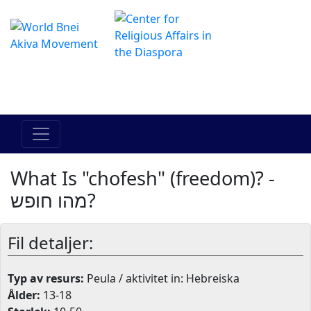
The Online Hadracha Center
מרכז ההדרכה המקוון
What Is "chofesh" (freedom)? -
מהו חופש?
Fil detaljer:
Typ av resurs:
Peula / aktivitet in: Hebreiska
Ålder:
13-18