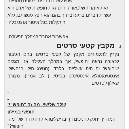
שהיו עושים דברים מגוונים נוספים.
זאת אומרת שלכאורה, התנהגות חופשית של אדם היא
עשיית דברים ברגע ובדרך בהם הוא חפץ לעשותם, ללא
היתקלות בכל איסור או מגבלה.
אפשרות אחרת למהלך הפעולה-
מקבץ קטעי סרטים
2.
נקרין לתלמידים מקבץ של קטעי סרטים בהם הגיבור
לכאורה נראה 'חופשי', אך במהלך העלילה אנו מגלים
ש'חופש' זה היה אשלייתי בלבד. (נוטינג היל, הנחשול,
אינסטינקט(לא אינסטינקט בסיסי....) לב אמיץ)- מצורף
שאלון לסרטים.
שלב שלישי- מה זה "חופש"?
חופשי במילון
המדריך יחלק לחניכים דף בו ישלימו את ההגדרה של "מהו
חופשי?"