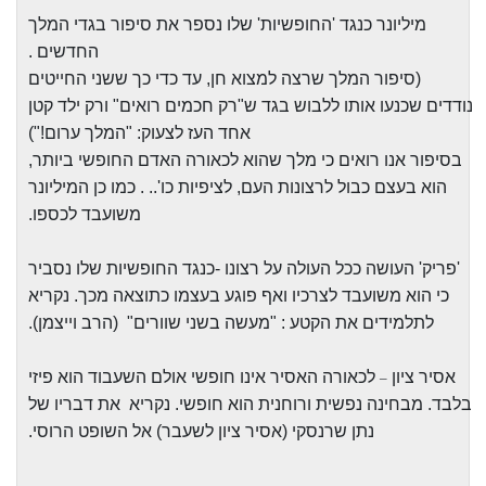
מיליונר כנגד 'החופשיות' שלו נספר את סיפור בגדי המלך
החדשים .
(סיפור המלך שרצה למצוא חן, עד כדי כך ששני החייטים
נודדים שכנעו אותו ללבוש בגד ש"רק חכמים רואים" ורק ילד קטן
אחד העז לצעוק: "המלך ערום!")
בסיפור אנו רואים כי מלך שהוא לכאורה האדם החופשי ביותר,
הוא בעצם כבול לרצונות העם, לציפיות כו'.. . כמו כן המיליונר
משועבד לכספו.
'פריק' העושה ככל העולה על רצונו -כנגד החופשיות שלו נסביר
כי הוא משועבד לצרכיו ואף פוגע בעצמו כתוצאה מכך. נקריא
לתלמידים את הקטע : "מעשה בשני שוורים"
(הרב וייצמן).
אסיר ציון
לכאורה האסיר אינו חופשי אולם השעבוד הוא פיזי
–
בלבד. מבחינה נפשית ורוחנית הוא חופשי. נקריא
את דבריו של
נתן שרנסקי (אסיר ציון לשעבר) אל השופט הרוסי.