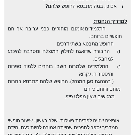
אם כן, במה מתבטא החופש שלהם?
ï
למדריך הנחמד:
התלמידים אומנם מוחזקים כבני ערובה אך הם
חופשיים ברוחם.
החופש מתבטא בשתי דרכים:
החבורה שדואגת לחילוץ המוצלח ומסרבת להיכנע
1)
למחבלים.
התלמידים שלמרות השבי בוחרים ללמוד ספרות
2)
והיסטוריה, לקרוא
( בהנהגת סגן המנהל). החופש שלהם מתבטא בחרות
מוחם ורוחם כי הם
מרגישים שאין מפלט פיזי.
אופציה שנייה לפתיחת פעילות- שלב ראשון- שיעור חופשי
המדריך יספר לחניכים שהייתה אמורה להיות כעת יחידת