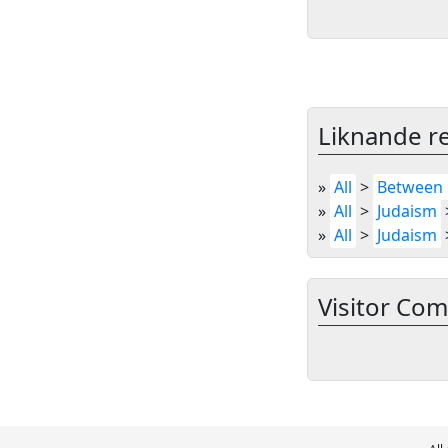
Liknande re
»
All
>
Between 
»
All
>
Judaism
»
All
>
Judaism
Visitor Co