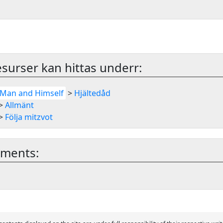
surser kan hittas underr:
Man and Himself
>
Hjältedåd
>
Allmänt
>
Följa mitzvot
mments: