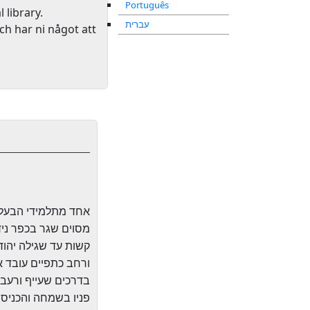
Português
l library
.
עברית
ch har ni något att
אחד מתלמידי הבעל ש
מסוים שגר בכפר ניד
קשות עד שגילה יהוד
ורחב כתפיים עובד א
בדרכים שעייף ורעב 
פניו בשמחה והכניסו