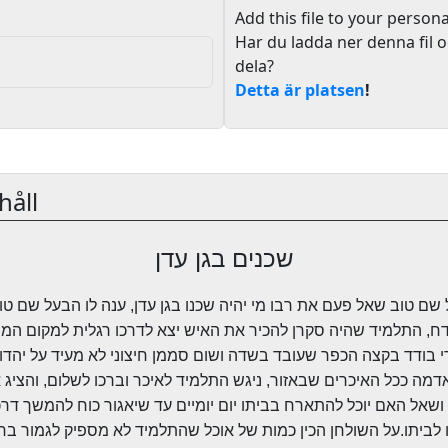
Add this file to your persona
Har du ladda ner denna fil o
dela?
Detta är platsen
!
håll
שכנים בגן עדן
ם טוב שאל פעם את רבו מי יהיה שכנו בגן עדן, ענה לו הבעל שם טו
ח, התלמיד שהיה סקרן להכיר את האיש יצא לדרכו רגלית למקום המ
י בודד בקצה הכפר שעובד בשדה ושום סממן חיצוני לא מעיד על יהדו
דמה ככל האיכרים שבאזור, ניגש התלמיד לאיכר וברכו לשלום, והציג
ושאל האם יוכל להתארח בביתו יום יומיים עד שיאגור כוח להמשך דרכ
 לביתו.על השולחן הכין כמות של אוכל שהתלמיד לא מספיק לגמור בחו