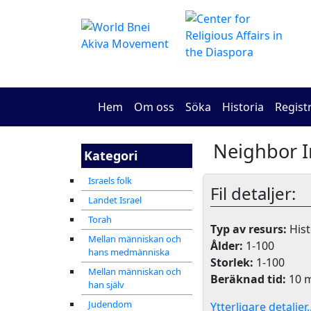
Hem
Om oss
Söka
Historia
Regist
Kategori
Israels folk
Fil detaljer:
Landet Israel
Torah
Typ av resurs:
Hist
Mellan människan och
Ålder:
1-100
hans medmänniska
Storlek:
1-100
Mellan människan och
Beräknad tid:
10 m
han själv
Judendom
Ytterligare detaljer..