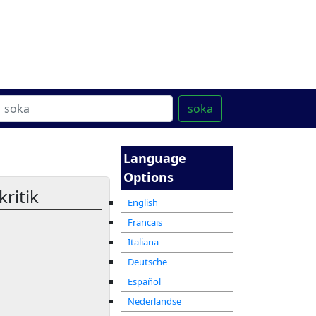
ter
מרכז ההדרכה המקוון
soka
Language
Options
ritik
English
Francais
Italiana
Deutsche
Español
Nederlandse