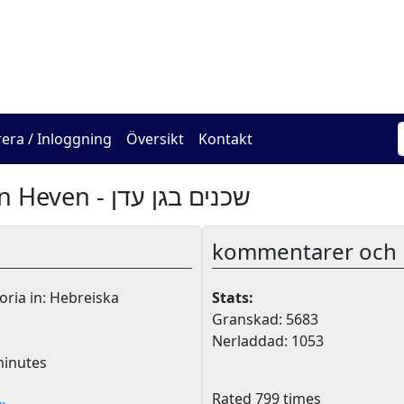
The Online Hadracha Cen
rera / Inloggning
Översikt
Kontakt
Neighbor In Heven - שכנים בגן עדן
kommentarer och k
oria in: Hebreiska
Stats:
Granskad: 5683
Nerladdad: 1053
inutes
.
Rated 799 times