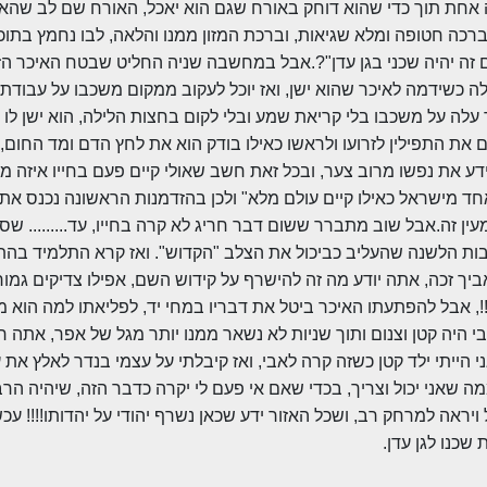
חת תוך כדי שהוא דוחק באורח שגם הוא יאכל, האורח שם לב שהאיכר
הברכה חטופה ומלא שגיאות, וברכת המזון ממנו והלאה, לבו נחמץ בתוכ
זה יהיה שכני בגן עדן"?.אבל במחשבה שניה החליט שבטח האיכר הז
לה כשידמה לאיכר שהוא ישן, ואז יוכל לעקוב ממקום משכבו על עבודת
עלה על משכבו בלי קריאת שמע ובלי לקום בחצות הלילה, הוא ישן לו 
את התפילין לזרועו ולראשו כאילו בודק הוא את לחץ הדם ומד החום, 
ע את נפשו מרוב צער, ובכל זאת חשב שאולי קיים פעם בחייו איזה מ
ד מישראל כאילו קיים עולם מלא" ולכן בהזדמנות הראשונה נכנס אתו 
עין זה.אבל שוב מתברר ששום דבר חריג לא קרה בחייו, עד......... שס
ות הלשנה שהעליב כביכול את הצלב "הקדוש". ואז קרא התלמיד בהת
יך זכה, אתה יודע מה זה להישרף על קידוש השם, אפילו צדיקים גמורי
!, אבל להפתעתו האיכר ביטל את דבריו במחי יד, לפליאתו למה הוא 
בי היה קטן וצנום ותוך שניות לא נשאר ממנו יותר מגל של אפר, אתה ר
 הייתי ילד קטן כשזה קרה לאבי, ואז קיבלתי על עצמי בנדר לאלץ את 
מה שאני יכול וצריך, בכדי שאם אי פעם לי יקרה כדבר הזה, שיהיה הר
ויראה למרחק רב, ושכל האזור ידע שכאן נשרף יהודי על יהדותו!!!! עכ
שכנו לגן עדן.