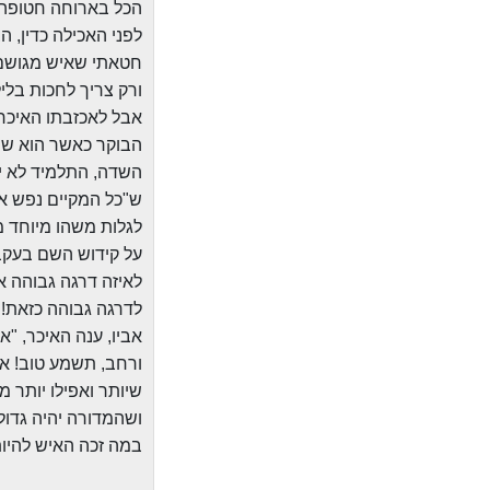
הכל בארוחה חטופה א
לפני האכילה כדין, 
חטאתי שאיש מגושם 
ורק צריך לחכות בלי
אבל לאכזבתו האיכר 
הבוקר כאשר הוא שם 
השדה, התלמיד לא יד
ש"כל המקיים נפש אח
לגלות משהו מיוחד מ
על קידוש השם בעקב
לאיזה דרגה גבוהה אב
לדרגה גבוהה כזאת!!
אביו, ענה האיכר, "א
ורחב, תשמע טוב! אני
שיותר ואפילו יותר מ
ושהמדורה יהיה גדול 
במה זכה האיש להיות 