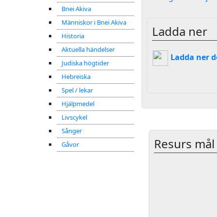
Bnei Akiva
Människor i Bnei Akiva
Ladda ner
Historia
Aktuella händelser
Ladda ner d
Judiska högtider
Hebreiska
Spel / lekar
Hjälpmedel
Livscykel
Sånger
Resurs mål
Gåvor