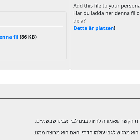
Add this file to your persona
Har du ladda ner denna fil o
dela?
Detta är platsen
!
enna fil
(86 KB)