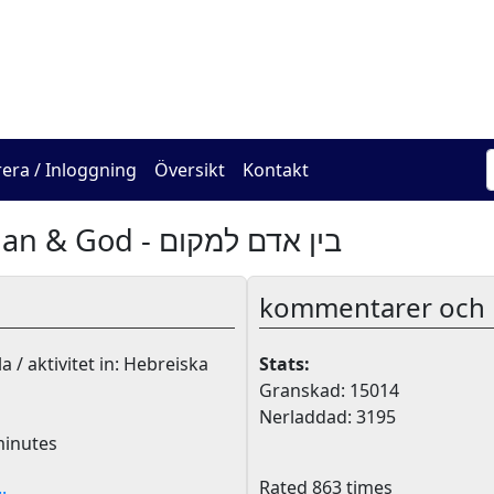
The Online Hadracha Cen
rera / Inloggning
Översikt
Kontakt
Between Man & God - בין אדם למקום
kommentarer och k
a / aktivitet in: Hebreiska
Stats:
Granskad: 15014
Nerladdad: 3195
inutes
.
Rated 863 times