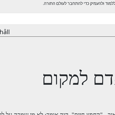
håll
דם למקום
יר - "החפץ חיים", היה אומר: לא מי שמכה על לי