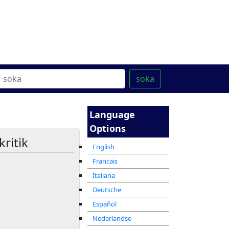
ter
מרכז ההדרכה המקוון
soka
Language
Options
ritik
English
Francais
Italiana
Deutsche
Español
Nederlandse