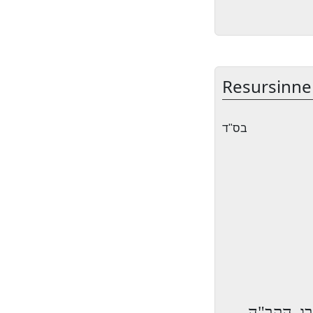
Resursinne
בס"ד
בו, הקב"ה