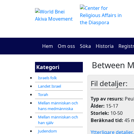
Hem
Om oss
Söka
Historia
Regist
Kategori
Israels folk
Fil detaljer:
Landet Israel
Torah
Typ av resurs:
Peul
Mellan människan och
Ålder:
15-17
hans medmänniska
Storlek:
10-50
Mellan människan och
Beräknad tid:
45 m
han själv
Judendom
Ytterligare detaljer..