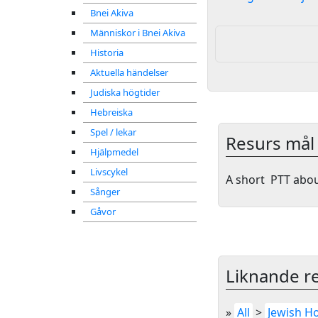
Bnei Akiva
Människor i Bnei Akiva
Historia
Aktuella händelser
Judiska högtider
Hebreiska
Spel / lekar
Resurs mål
Hjälpmedel
Livscykel
A short PTT abou
Sånger
Gåvor
Liknande re
»
All
>
Jewish Ho