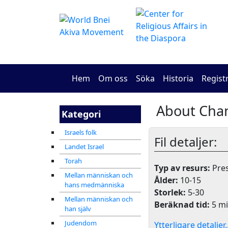
Hem
Om oss
Söka
Historia
Regist
Kategori
Israels folk
Fil detaljer:
Landet Israel
Torah
Typ av resurs:
Pres
Mellan människan och
Ålder:
10-15
hans medmänniska
Storlek:
5-30
Mellan människan och
Beräknad tid:
5 mi
han själv
Judendom
Ytterligare detaljer..