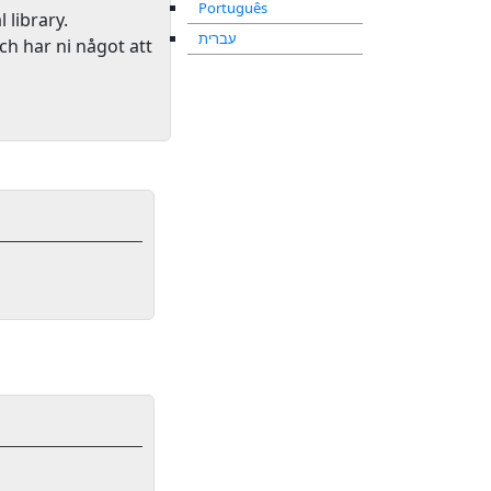
Português
l library
.
עברית
ch har ni något att