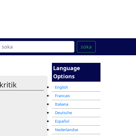
ter
מרכז ההדרכה המקוון
soka
Language
Options
ritik
English
Francais
Italiana
Deutsche
Español
Nederlandse