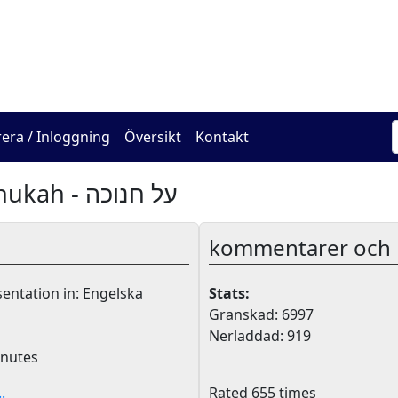
The Online Hadracha Cen
rera / Inloggning
Översikt
Kontakt
About Chanukah - על חנוכה
kommentarer och k
entation in: Engelska
Stats:
Granskad: 6997
Nerladdad: 919
nutes
.
Rated 655 times