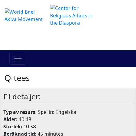
The Online Hadracha Center
מרכז ההדרכה המקוון
Q-tees
Fil detaljer:
Typ av resurs:
Spel in: Engelska
Ålder:
10-18
Storlek:
10-58
Beräknad tid:
45 minutes