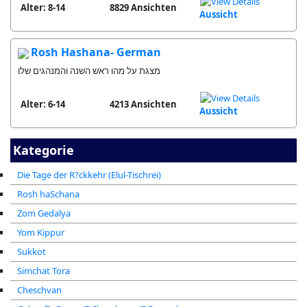
Alter: 8-14
8829 Ansichten
Aussicht
Rosh Hashana- German
מצגת על מהו ראש השנה והמנהגים שלו
Alter: 6-14
4213 Ansichten
Aussicht
Kategorie
Die Tage der R?ckkehr (Elul-Tischrei)
Rosh haSchana
Zom Gedalya
Yom Kippur
Sukkot
Simchat Tora
Cheschvan