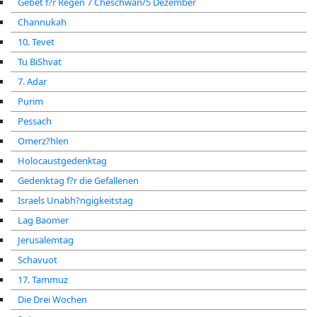
Gebet f?r Regen 7 Cheschwan/5 Dezember
Channukah
10. Tevet
Tu BiShvat
7. Adar
Purim
Pessach
Omerz?hlen
Holocaustgedenktag
Gedenktag f?r die Gefallenen
Israels Unabh?ngigkeitstag
Lag Baomer
Jerusalemtag
Schavuot
17. Tammuz
Die Drei Wochen