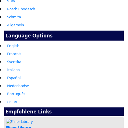
9. Av
Rosch Chodesch
Schmita
Allgemein
Language Options
English
Francais
Svenska
Italiana
Español
Nederlandse
Português
עברית
Empfohlene Links
Eliner Library