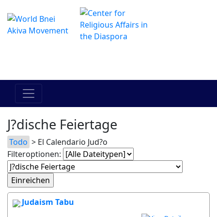
Das Online Hadracha Center
מרכז ההדרכה המקוון
J?dische Feiertage
Todo
> El Calendario Jud?o
Filteroptionen:
Judaism Tabu