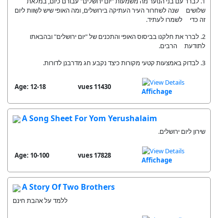
1. לברר עם בני הנוער מה משמעות "יום ירושלים" עבורם כיום, במלאת
שלושים שנה לשחרור העיר העתיקה בירושלים, ומה האופי שיש לשַוות ליום
זה כדי לשמרו לעתיד.
2. לברר את חלקנו בביסוס האופי והתכנים של "יום ירושלים" ובהבאתו
לתודעת הרבים.
3. לבדוק באמצעות קטעי מקורות כיצד נקבע חג מדרבנן לדורות.
Age: 12-18
11430 vues
Affichage
A Song Sheet For Yom Yerushalaim
שירון ליום ירושלים.
Age: 10-100
17828 vues
Affichage
A Story Of Two Brothers
ללמד על אהבת חינם