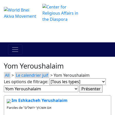
Le centre Hadracha en ligne
מרכז ההדרכה המקוון
Yom Yeroushalaim
All
>
Le calendrier juif
> Yom Yeroushalaim
Les options de filtrage:
Im Eshkacheh Yerushalaim
Paroles de "אם אשכחך ירושלים