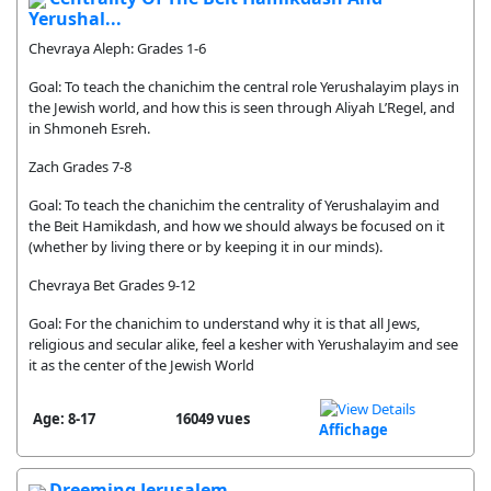
Yerushal...
Chevraya Aleph: Grades 1-6
Goal: To teach the chanichim the central role Yerushalayim plays in
the Jewish world, and how this is seen through Aliyah L’Regel, and
in Shmoneh Esreh.
Zach Grades 7-8
Goal: To teach the chanichim the centrality of Yerushalayim and
the Beit Hamikdash, and how we should always be focused on it
(whether by living there or by keeping it in our minds).
Chevraya Bet Grades 9-12
Goal: For the chanichim to understand why it is that all Jews,
religious and secular alike, feel a kesher with Yerushalayim and see
it as the center of the Jewish World
Age: 8-17
16049 vues
Affichage
Dreeming Jerusalem