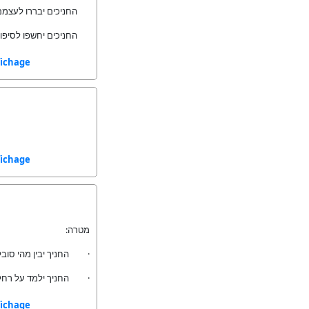
החניכים יבררו לעצמם א
החניכים יחשפו לסיפורו
fichage
fichage
מטרה:
החניך יבין מהי סובלנו
החניך ילמד על רחל אימ.
fichage