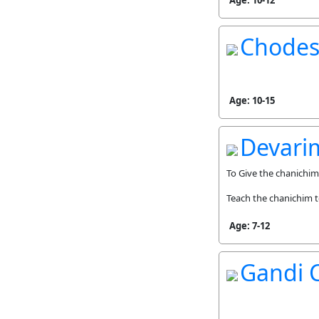
Age: 10-12
Chodes
Age: 10-15
Devari
To Give the chanichim 
Teach the chanichim t
Age: 7-12
Gandi 