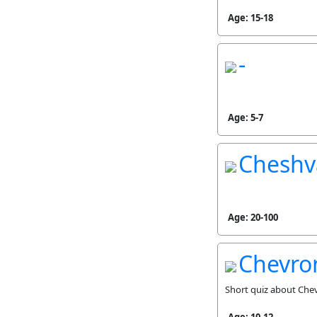
Age: 15-18
-
Age: 5-7
Cheshv
Age: 20-100
Chevro
Short quiz about Che