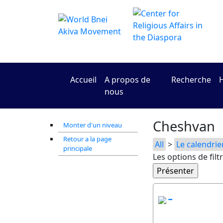
Accueil
A propos de
Recherche
H
nous
Cheshvan
Monter d'un niveau
Retour a la page
All
>
Le calendrier
principale
Les options de filt
-