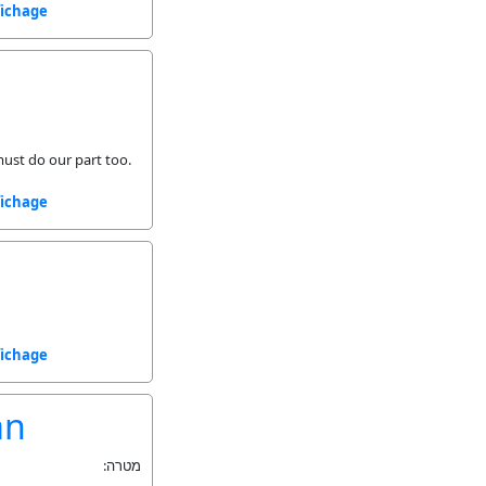
fichage
must do our part too.
fichage
fichage
an
מטרה: