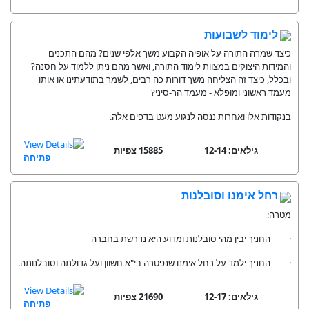
לימוד לשבועות
כיצד שמרה התורה על אופיה הקבוע משך אלפי שנים? מהם התכנים
והמידות היצוקים במצוות לימוד התורה, ואשר מהם ניתן ללמוד על חסנה?
ובכלל, כיצד זה הצליחה משך דורות כה רבים, לשמר בתודעתינו או אותו
מעמד ראשוני ומופלא - מעמד הר-סיני?
בנקודות אלו ואחרות ננסה לנגוע מעט בדפים אלה.
גילאים: 12-14
15885 צפיות
פתיחה
רחל אימנו וסובלנות
מטרה:
· החניך יבין מהי סובלנות ומדוע היא נדרשת בחברה
· החניך ילמד על רחל אימנו שנפטרה בי"א חשוון ועל גדולתה וסובלנותה.
גילאים: 12-17
21690 צפיות
פתיחה