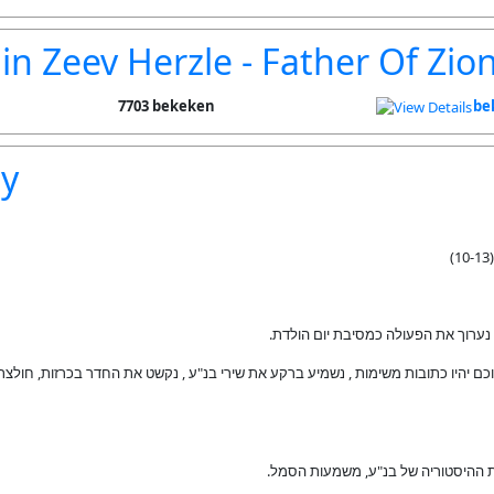
n Zeev Herzle - Father Of Zio
7703 bekeken
be
ay
ה נערוך את הפעולה כמסיבת יום הולדת
ם יהיו כתובות משימות , נשמיע ברקע את שירי בנ"ע , נקשט את החדר בכרזות, חולצת 
ת ההיסטוריה של בנ"ע, משמעות הסמל