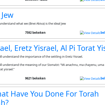
 Jew
understand what we (Bnei Akiva) is the ideal Jew
7592 bekeken
be
el, Eretz Yisrael, Al Pi Torat Yi
 understand the importance of the settling in Eretz Yisrael.
l understand the meaning of our Sisma’ot: “Mi anachnu, ma chayenu, uma 
rat yisrael.”
9621 bekeken
be
at Have You Done For Torah
ah?