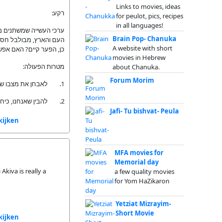
Links to movies, ideas
רקע:
for peulot, pics, recipes
in all languages!
ערכי העשייה שמשתנים מע
Brain Pop- Chanuka
העם והארץ, מבולבל חסר 
A website with short
כן, הפער קיים? האם ?
movies in Hebrew
מטרות הפעולה:
about Chanuka.
Forum Morim
1. לאבחן את מצבו של הנוער בבנ"ע, האם הוא מגשים בחייו את מטרת תו"ע?
2. להבין שאנחנו, כיחיד וכשבט, יכולים לתרום להגשמת ערכי תו"ע.
Jafi- Tu bishvat- Peula
kijken
MFA movies for
Memorial day
Akiva is really a
a few quality movies
for Yom HaZikaron
Yetziat Mizrayim-
Short Movie
kijken