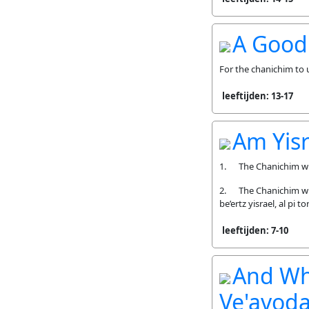
A Good
For the chanichim to 
leeftijden: 13-17
Am Yisra
1. The Chanichim will
2. The Chanichim wil
be’ertz yisrael, al pi to
leeftijden: 7-10
And Wh
Ve'avod