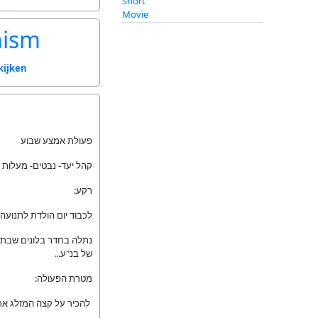
nism
kijken
פעולת אמצע שבוע
קהל יעד- נבטים- מעלות (10-13)
רקע:
לכבוד יום הולדת לתנוע.
נתלה בחדר בלונים שבתוכ
של בנ"ע...
מטרת הפעולה:
להכיר על קצה המזלג א.