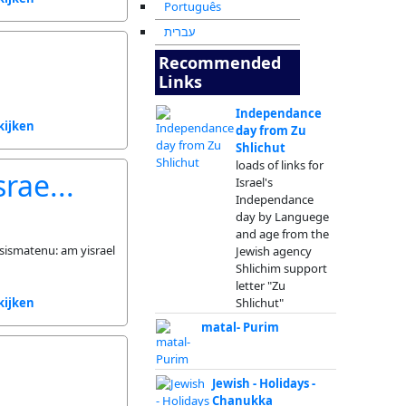
Português
עברית
Recommended
Links
Independance
kijken
day from Zu
Shlichut
loads of links for
srae...
Israel's
Independance
day by Languege
and age from the
sismatenu: am yisrael
Jewish agency
Shlichim support
letter "Zu
kijken
Shlichut"
matal- Purim
Jewish - Holidays -
Chanukka