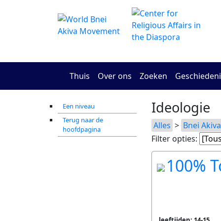
Thuis
Over ons
Zoeken
Geschiedeni
Ideologie
Een niveau
Terug naar de
Alles
>
Bnei Akiva
hoofdpagina
Filter opties:
100% T
leeftijden: 14-15