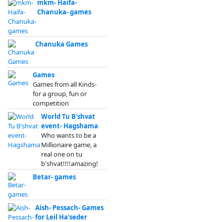
mkm- Haifa-
Chanuka- games
Chanuka Games
Games
Games from all Kinds-
for a group, fun or
competition
World Tu B'shvat
event- Hagshama
Who wants to be a
Millionaire game, a
real one on tu
b'shvat!!!!amazing!
Betar- games
Aish- Pessach- Games
for Leil Ha'seder