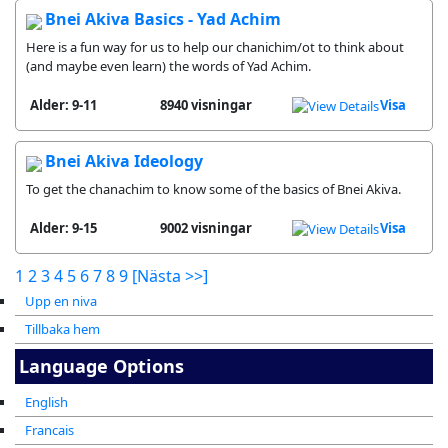
Bnei Akiva Basics - Yad Achim
Here is a fun way for us to help our chanichim/ot to think about
(and maybe even learn) the words of Yad Achim.
Alder: 9-11
8940 visningar
Visa
Bnei Akiva Ideology
To get the chanachim to know some of the basics of Bnei Akiva.
Alder: 9-15
9002 visningar
Visa
1
2
3
4
5
6
7
8
9
[Nästa >>]
Upp en niva
Tillbaka hem
Language Options
English
Francais