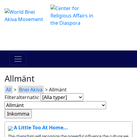
The Online Hadracha Center
מרכז ההדרכה המקוון
Allmänt
All
>
Bnei Akiva
> Allmänt
Filteralternativ:
A Little Too At Home...
The chanichim will recognize the powerful influence the culture we