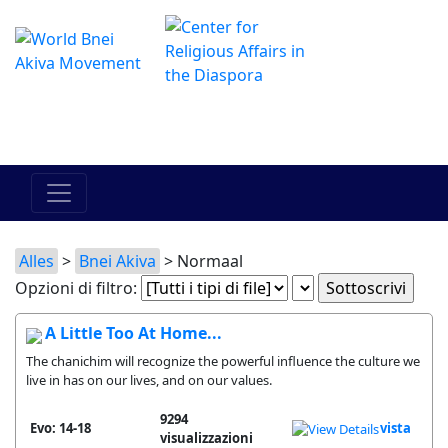
Il centro online di Hadracha
מרכז ההדרכה המקוון
Alles
>
Bnei Akiva
> Normaal
Opzioni di filtro:
A Little Too At Home...
The chanichim will recognize the powerful influence the culture we
live in has on our lives, and on our values.
9294
Evo: 14-18
vista
visualizzazioni