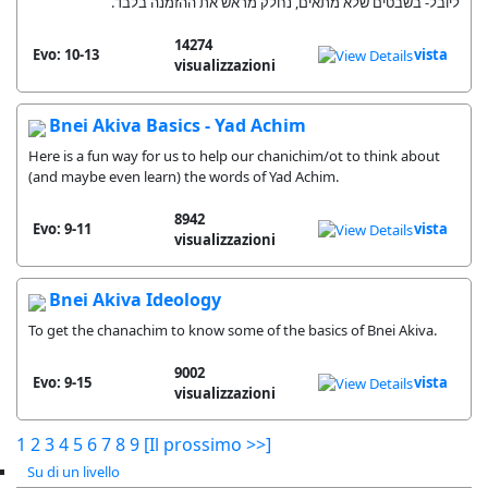
ליובל- בשבטים שלא מתאים, נחלק מראש את ההזמנה בלבד.
14274
Evo: 10-13
vista
visualizzazioni
Bnei Akiva Basics - Yad Achim
Here is a fun way for us to help our chanichim/ot to think about
(and maybe even learn) the words of Yad Achim.
8942
Evo: 9-11
vista
visualizzazioni
Bnei Akiva Ideology
To get the chanachim to know some of the basics of Bnei Akiva.
9002
Evo: 9-15
vista
visualizzazioni
1
2
3
4
5
6
7
8
9
[Il prossimo >>]
Su di un livello