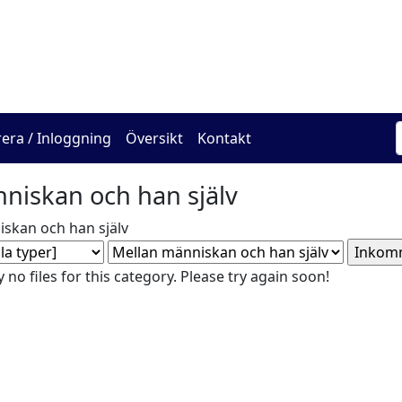
The Online Hadracha Cen
rera / Inloggning
Översikt
Kontakt
niskan och han själv
skan och han själv
 no files for this category. Please try again soon!