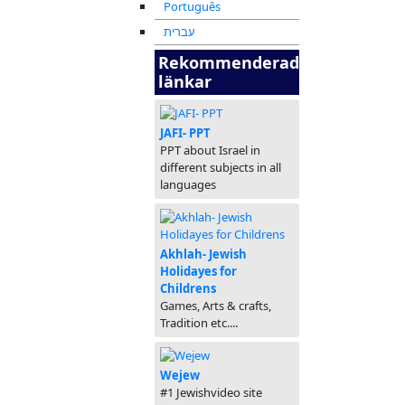
Português
עברית
Rekommenderade
länkar
JAFI- PPT
PPT about Israel in
different subjects in all
languages
Akhlah- Jewish
Holidayes for
Childrens
Games, Arts & crafts,
Tradition etc....
Wejew
#1 Jewishvideo site