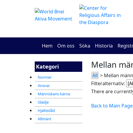
Hem
Om oss
Söka
Historia
Regist
Mellan män
Kategori
All
> Mellan männi
Normer
Filteralternativ:
Ansvar
There are currently
Människans kärna
Glädje
Back to Main Page
Hjältedåd
Allmänt