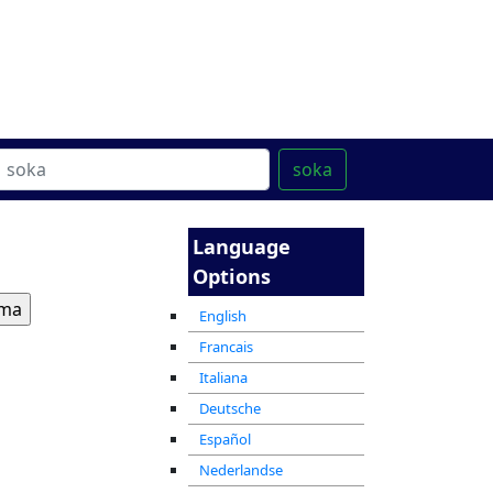
ter
מרכז ההדרכה המקוון
soka
Language
Options
English
Francais
Italiana
Deutsche
Español
Nederlandse