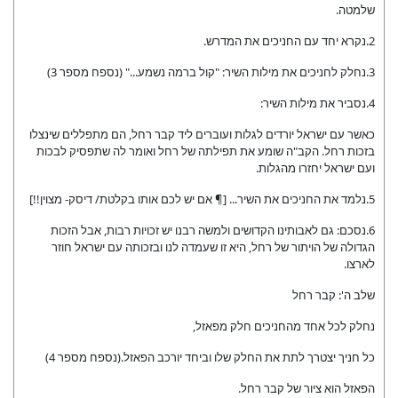
שלמטה.
2.נקרא יחד עם החניכים את המדרש.
3.נחלק לחניכים את מילות השיר: "קול ברמה נשמע..." (נספח מספר 3)
4.נסביר את מילות השיר:
כאשר עם ישראל יורדים לגלות ועוברים ליד קבר רחל, הם מתפללים שינצלו
בזכות רחל. הקב"ה שומע את תפילתה של רחל ואומר לה שתפסיק לבכות
ועם ישראל יחזרו מהגלות.
5.נלמד את החניכים את השיר... [¶ אם יש לכם אותו בקלטת/ דיסק- מצוין!!]
6.נסכם: גם לאבותינו הקדושים ולמשה רבנו יש זכויות רבות, אבל הזכות
הגדולה של הויתור של רחל, היא זו שעמדה לנו ובזכותה עם ישראל חוזר
לארצו.
שלב ה': קבר רחל
נחלק לכל אחד מהחניכים חלק מפאזל,
כל חניך יצטרך לתת את החלק שלו וביחד יורכב הפאזל.(נספח מספר 4)
הפאזל הוא ציור של קבר רחל.