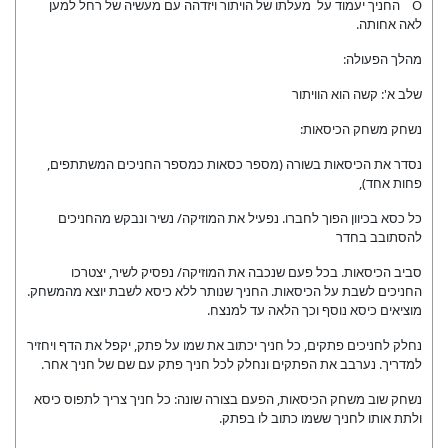
O החניך יעמוד על מעלתו של הויתור ויזדהה עם מעשיה של רחל למען
לאה אחותה.
מהלך הפעולה:
שלב א': קשה הוא הוויתור
נשחק משחק הכיסאות:
נסדר את הכיסאות בשורה (מספר כסאות כמספר החניכים המשתתפים,
פחות אחד),
כל כסא בכיוון הפוך לחברו. נפעיל את המוזיקה/ נשיר ונבקש מהחניכים
להסתובב בחדר
סביב הכיסאות. בכל פעם שנכבה את המוזיקה/ נפסיק לשיר, יצטרכו
החניכים לשבת על הכיסאות. החניך שנותר ללא כיסא לשבת יוצא מהמשחק.
מוציאים כיסא נוסף וכך הלאה עד למנצח.
נחלק לחניכים פתקים, כל חניך יכתוב את שמו על פתק, יקפל את הדף ויחזיר
למדריך. נערבב את הפתקים ונחלק לכל חניך פתק עם שם של חניך אחר.
נשחק שוב משחק הכיסאות, הפעם בצורה שונה: כל חניך צריך לתפוס כיסא
ולתת אותו לחניך ששמו כתוב לו בפתק.