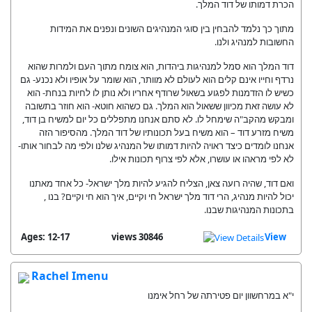
הכרת דמותו של דוד המלך.
מתוך כך נלמד להבחין בין סוגי המנהיגים השונים ונפנים את המידות
החשובות למנהיג ולנו.
דוד המלך הוא סמל למנהיגות ביהדות, הוא צומח מתוך העם ולמרות שהוא
נרדף וחייו אינם קלים הוא לעולם לא מוותר, הוא שומר על אופיו ולא נכנע- גם
כשיש לו הזדמנות לפגוע בשאול שרודף אחריו ולא נותן לו לחיות בנחת- הוא
לא עושה זאת מכיוון ששאול הוא המלך. גם כשהוא חוטא- הוא חוזר בתשובה
ומבקש מהקב"ה שימחל לו. לא סתם אנחנו מתפללים כל יום למשיח בן דוד,
משיח מזרע דוד – הוא משיח בעל תכונותיו של דוד המלך. מהסיפור הזה
אנחנו לומדים כיצד ראויה להיות דמותו של המנהיג שלנו ולפי מה לבחור אותו-
לא לפי מראהו או עושרו, אלא לפי צרוף תכונות אילו.
ואם דוד, שהיה רועה צאן, הצליח להגיע להיות מלך ישראל- כל אחד מאתנו
יכול להיות מנהיג, הרי דוד מלך ישראל חי וקיים, איך הוא חי וקיים? בנו ,
בתכונות המנהיגות שבנו.
Ages: 12-17
30846 views
View
Rachel Imenu
י"א במרחשוון יום פטירתה של רחל אימנו