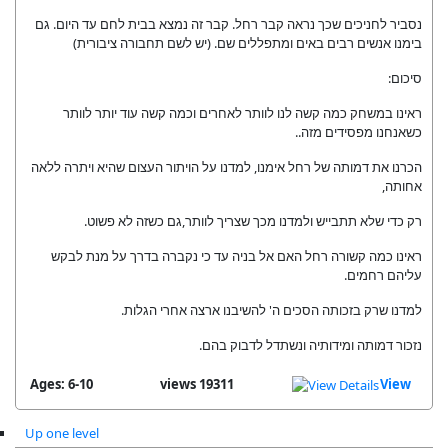
נסביר לחניכים שכך נראה קבר רחל. קבר זה נמצא בבית לחם עד היום. גם
בימנו אנשים רבים באים ומתפללים שם. (יש לשם תחבורה ציבורית)
סיכום:
ראינו במשחק כמה קשה לנו לוותר לאחרים וכמה קשה עוד יותר לוותר
כשאנחנו מפסידים מזה..
הכרנו את דמותה של רחל אימנו, למדנו על הויתור העצום שהיא ויתרה ללאה
אחותה,
רק כדי שלא תתבייש ולמדנו מכך שצריך לוותר,גם כשזה לא פשוט.
ראינו כמה קשורה רחל האם אל בניה עד כי נקברה בדרך על מנת לבקש
עליהם רחמים.
למדנו שרק בזכותה הסכים ה' להשיבנו ארצה אחרי הגלות.
נזכור דמותה ומידותיה ונשתדל לדבוק בהם.
Ages: 6-10
19311 views
View
Up one level