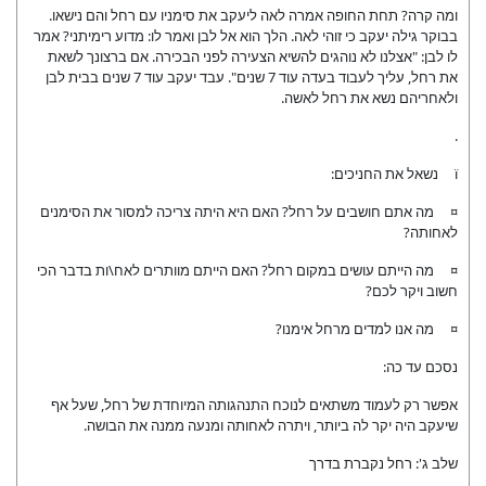
ומה קרה? תחת החופה אמרה לאה ליעקב את סימניו עם רחל והם נישאו.
בבוקר גילה יעקב כי זוהי לאה. הלך הוא אל לבן ואמר לו: מדוע רימיתני? אמר
לו לבן: "אצלנו לא נוהגים להשיא הצעירה לפני הבכירה. אם ברצונך לשאת
את רחל, עליך לעבוד בעדה עוד 7 שנים". עבד יעקב עוד 7 שנים בבית לבן
ולאחריהם נשא את רחל לאשה.
.
ï נשאל את החניכים:
¤ מה אתם חושבים על רחל? האם היא היתה צריכה למסור את הסימנים
לאחותה?
¤ מה הייתם עושים במקום רחל? האם הייתם מוותרים לאח\ות בדבר הכי
חשוב ויקר לכם?
¤ מה אנו למדים מרחל אימנו?
נסכם עד כה:
אפשר רק לעמוד משתאים לנוכח התנהגותה המיוחדת של רחל, שעל אף
שיעקב היה יקר לה ביותר, ויתרה לאחותה ומנעה ממנה את הבושה.
שלב ג': רחל נקברת בדרך