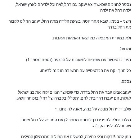
נספר לחניכים שכאשר יצא יעקב עם רחל,לאה וכל ילדיהם לארץ ישראל,
ילדה רחל את ילדה
השני – בנימין, שבא אחרי יוסף. בשעת הלידה מתה רחל. יעקב החליט לקבור
את רחל בדרך
ולא במערת המכפלה כמו שאר האמהות והאבות.
ïמדוע?
נפזר כרטיסיות עם אופציות לתשובות על הרצפה (נספח מספר 1)
כל חניך ייקח את הכרטיסייה עם התשובה הנכונה לדעתו.
נסכם:
יעקב אבינו קבר את רחל בדרך, כדי שכאשר הגויים יקחו את בני ישראל
לגלות, הם יעברו דרך בית לחם, יתפללו בקברה של רחל ובזכותה יוושעו.
שלב ד': "רחל מבכה על בניה, מאנה להינחם..."
נצלם ונחלק לחניכים דף (נספח מספר 2) עם המדרש על רחל אימנו
שהתפללה לפני הקב"ה.
ניתן להם 5 דקות וכלי כתיבה, להשלים את המילים מתרמילון המילים