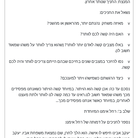
המנצח: החניך שנותר אחרון.
נשאל את החניכים:
v מאיזה משחק נהנתם יותר, מהראשון או מהשני?
v האם היה קשה לכם לוותר?
v באלו מצבים קשה לאדם יותר לוותר? (שהוא צריך לוותר על משהו שמאוד
חשוב לו).
v נסו להיזכר במצבים שונים בחייכם שבהם הייתם צריכים לוותר והיה לכם
קשה.
v כיצד הרגשתם כשמישהו ויתר למענכם?
נסכם עד כה: אכן קשה הוא הויתור. במיוחד קשה הויתור כשאנחנו מפסידים
מכך משהו שמאוד חשוב לנו.ראינו עד כמה קשה לנו לוותר ולתת מעצנו
לאחרים, במיוחד כאשר אנחנו מפסידים מכך...
שלב ב': רחל אימנו המיוחדת
נספר לחניכים על דמותה של רחל אימנו:
יעקב אבינו חיפש לו אישה. הוא הלך לחרן, שם נמצאת משפחת אביו. יעקב