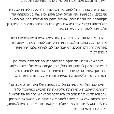
הגיע לחרן וביקש מלבן- אבי רחל- שייתן לו להתחתן עם רחל ביתו.
ללבן היו שתי בנות – רחל ולאה. לאה הגדולה ורחל הקטנה. ליצחק אבינו היו
שני בנים: יעקב ועשיו. עשיו הגדול ויעקב הקטן. וכיוון שהיו בני משפחה- עוד
מקטנותם,אמרו עליהם כולם, שהגדול יתחתן עם הגדולה והקטן עם הקטנה.
רחל שמחה בכך כי יעקב היה איש צדיק ואילו לאה היתה בוכה ימים רבים,כיוון
שלא רצתה להתחתן עם עשיו הרשע.
לבן – אבי הבנות, היה רמאי, ולכן אמר ליעקב שיעבוד שבע שנים בביתו
ואחר כך יקבל בתמורה לעבודתו את רחל ויוכל להתחתן איתה. יעקב רצה
מאוד את רחל ולכן הסכים. הוא עבד אצל לבן, למרות שלבן רימה אותו
פעמים רבות.
לאחר שבע שנים עמדו יעקב ורחל להתחתן. הם ידעו שלבן רמאי ולכן,
ביקש יעקב מלבן להתחתן עם רחל, ביתו, הקטנה- שלא יחליף אותה בלאה.
ודבר נוסף שעשו- הם קבעו ביניהם סימנים, כדי שמתחת לחופה- כשיהיה
חושך, תלחש רחל ליעקב את הסימנים וכך ידע יעקב בוודאות שזו רחל.
ואכן, לבן החליף את לאה ברחל. מה עשתה רחל? היא ידעה כי אביה הולך
לרמות את יעקב. היא לא רצתה שלאה אחותה תתבייש כשתעמוד על יד
יעקב ולא תדע את הסימנים לכן היא הלכה אל לאה וגילתה לה את הסימנים.
רחל חיכתה שבע שנים בשביל להתחתן עם יעקב. היא חששה שאם יתחתן
עם לאה, הוא לא יתחתן עימה לעולם ובכל זאת נתנה את הסימנים לאחותה,
וזאת רק כדי שלא תתבייש!!!