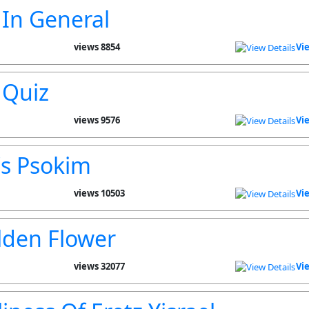
 In General
8854 views
Vi
 Quiz
9576 views
Vi
's Psokim
10503 views
Vi
lden Flower
32077 views
Vi