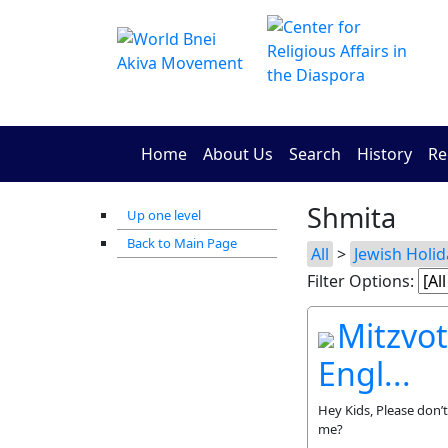
Home
About Us
Search
History
Re
Shmita
Up one level
Back to Main Page
All
>
Jewish Holid
Filter Options:
Mitzvot
Engl...
Hey Kids, Please don’
me?