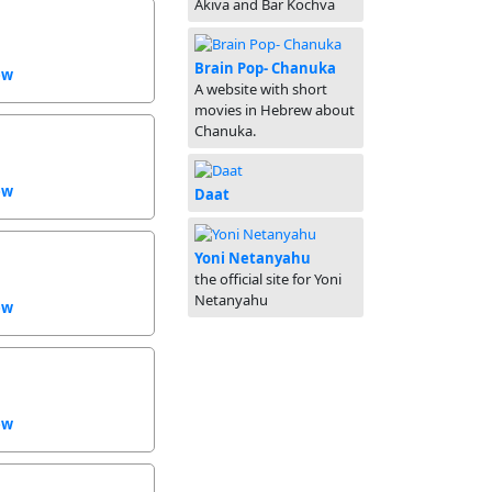
Akiva and Bar Kochva
Brain Pop- Chanuka
ew
A website with short
movies in Hebrew about
Chanuka.
ew
Daat
Yoni Netanyahu
the official site for Yoni
Netanyahu
ew
ew