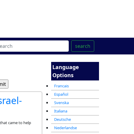
ter
מרכז ההדרכה המקוון
search
Language
Options
Francais
Español
rael-
Svenska
Italiana
Deutsche
 that came to help
Nederlandse