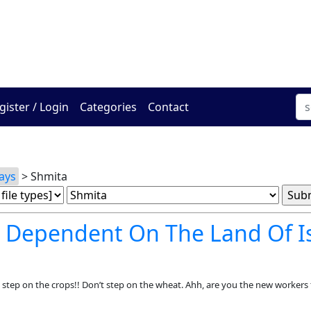
The Online Hadracha Cen
gister / Login
Categories
Contact
ays
> Shmita
 Dependent On The Land Of Is
t step on the crops!! Don’t step on the wheat. Ahh, are you the new workers